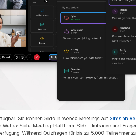
rfügbar. Sie können Slido in Webex Meetings auf
Sites ab Ve
r Webex Suite-Meeting-Plattform. Slido Umfragen und Frage
erfügung, Während Quizfragen für bis zu 5.000 Teilnehmer zu