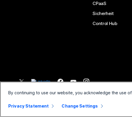
CPaaS
Sicherheit
Control Hub
©
2026
Cisco und/oder Partnerunternehmen. Alle Rechte vorbehal
By continuing to use our website, you acknowledge the use of
Privacy Statement
Change Settings