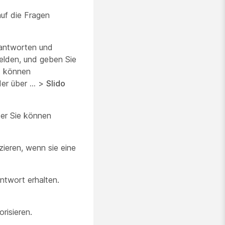
uf die Fragen
eantworten und
elden, und geben Sie
s können
er über
...
>
Slido
der Sie können
ieren, wenn sie eine
ntwort erhalten.
risieren.