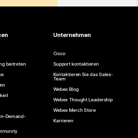
cen
Unternehmen
Cisco
ng beitreten
Support kontaktieren
se
Kontaktieren Sie das Sales-
Team
nen
Webex Blog
keit
Webex Thought Leadership
Webex Merch Store
 On-Demand-
Karrieren
mmunity