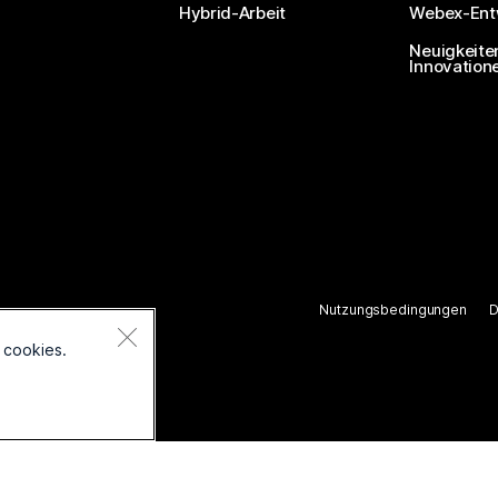
Hybrid-Arbeit
Webex-Entw
Neuigkeite
Innovation
Nutzungsbedingungen
D
ten.
 cookies.