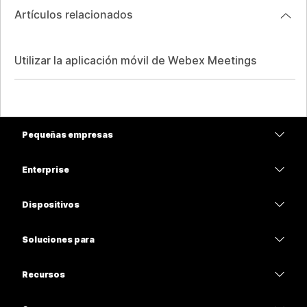
Artículos relacionados
Utilizar la aplicación móvil de Webex Meetings
Pequeñas empresas
Precios
Enterprise
Aplicación de Webex
Webex Suite
Dispositivos
Reuniones
Calling
Auriculares
Calling
Soluciones para
Reuniones
Cámaras
Educación
Mensajería
Mensajería
Recursos
Serie desk
Atención médica
Uso compartido de pantalla
Descargas
Slido