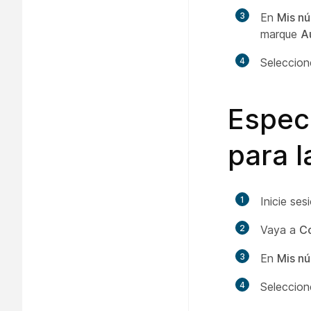
3
En
Mis n
marque
A
4
Seleccio
Especi
para l
1
Inicie se
2
Vaya a
Co
3
En
Mis n
4
Seleccio