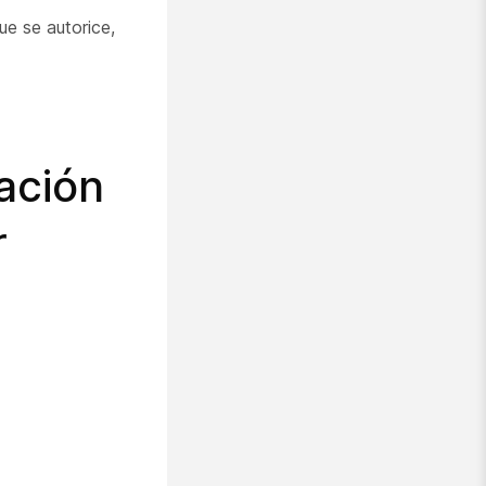
ue se autorice,
cación
r