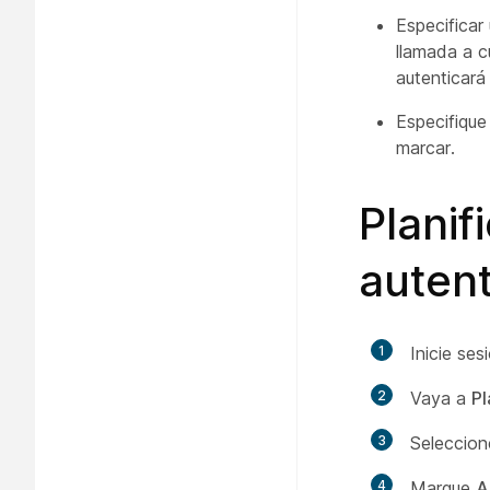
Especificar
llamada a c
autenticará
Especifique
marcar.
Planif
autent
1
Inicie se
2
Vaya a
Pl
3
Seleccio
4
Marque
A