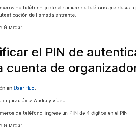
úmeros de teléfono
, junto al número de teléfono que desea q
utenticación de llamada entrante
.
ne
Guardar
.
ficar el PIN de autenti
a cuenta de organizado
sión en
User Hub
.
nfiguración
>
Audio y vídeo
.
úmeros de teléfono
, ingrese un PIN de 4 dígitos en el
PIN:
.
ne
Guardar
.