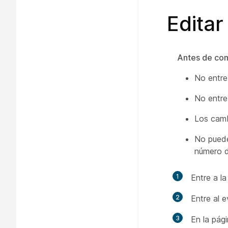
Edita
Antes de co
No entre
No entre
Los camb
No puede
número d
1
Entre a l
2
Entre al 
3
En la pág