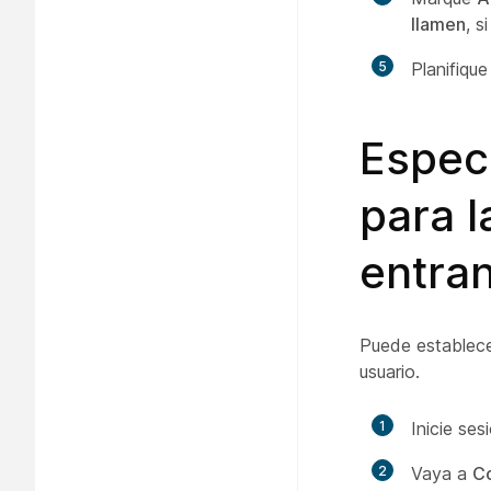
llamen
, s
5
Planifiqu
Especi
para l
entra
Puede establecer
usuario.
1
Inicie se
2
Vaya a
Co