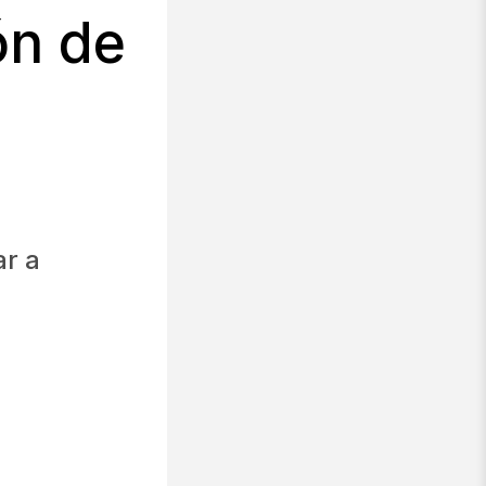
ón de
ar a