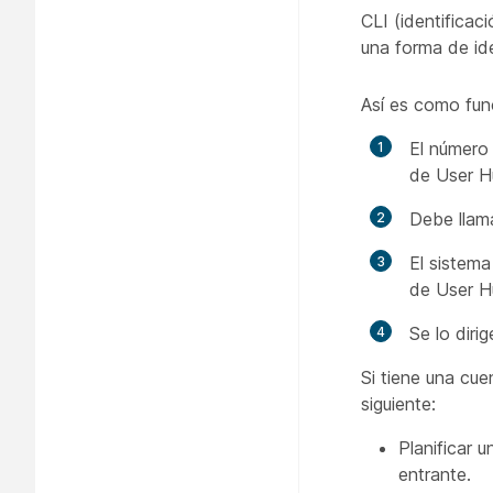
CLI (identificac
una forma de ide
Así es como fun
El número 
de User H
Debe llama
El sistema
de User H
Se lo diri
Si tiene una cue
siguiente:
Planificar 
entrante.