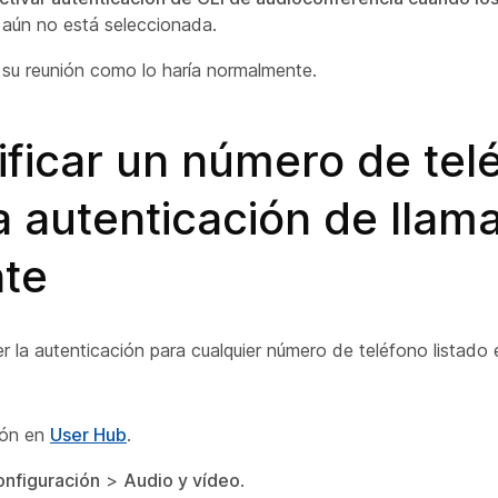
i aún no está seleccionada.
e su reunión como lo haría normalmente.
ficar un número de tel
a autenticación de llam
nte
 la autenticación para cualquier número de teléfono listado e
sión en
User Hub
.
nfiguración
>
Audio y vídeo
.