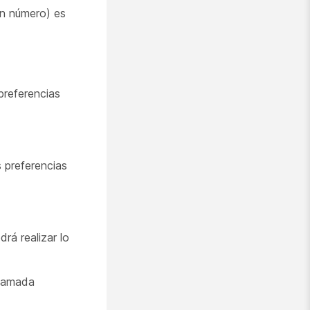
un número) es
preferencias
s preferencias
rá realizar lo
llamada