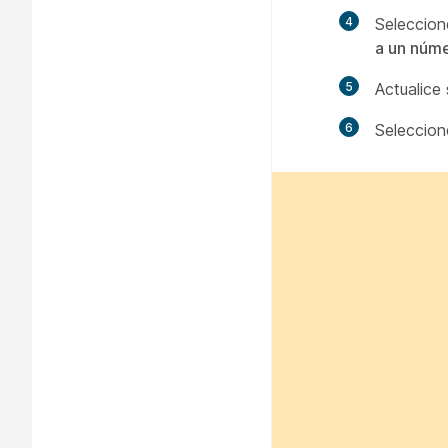
4
Seleccio
a un núm
5
Actualice
6
Seleccio