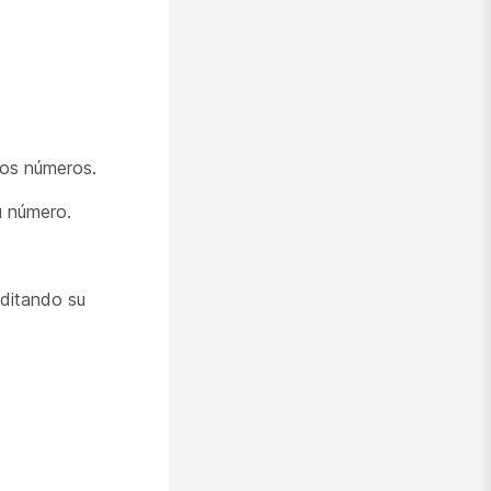
los números.
u número.
editando su