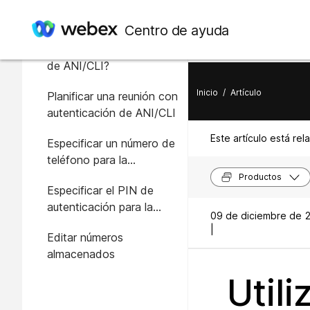
En este artículo
Centro de ayuda
¿Qué es la autenticación
de ANI/CLI?
Inicio
/
Artículo
Planificar una reunión con
autenticación de ANI/CLI
Este artículo está rel
Especificar un número de
teléfono para la
autenticación de llamada
Productos
Especificar el PIN de
entrante
autenticación para la
09 de diciembre de 
cuenta de organizador
|
Editar números
almacenados
Utili