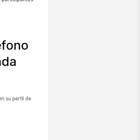
éfono
ada
n su perfil de