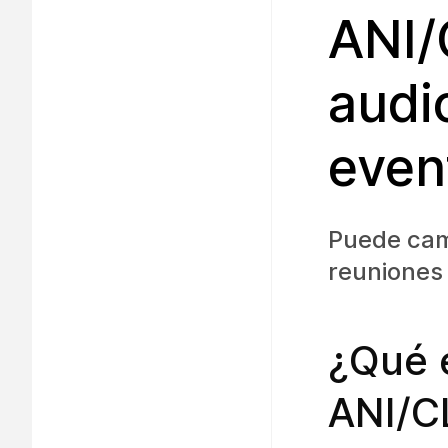
ANI/
audi
even
Puede camb
reuniones
¿Qué e
ANI/C