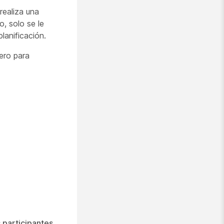
realiza una
, solo se le
lanificación.
ero para
 participantes