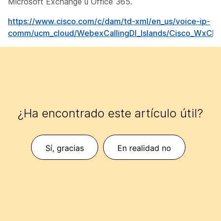
Microsoft Exchange u Office 365.
https://www.cisco.com/c/dam/td-xml/en_us/voice-ip-
comm/ucm_cloud/WebexCallingDI_Islands/Cisco_WxCDI_I
¿Ha encontrado este artículo útil?
Sí, gracias
En realidad no