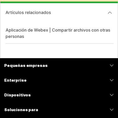
Artículos relacionados
Aplicación de Webex | Compartir archivos con otras
personas
Pequeñas empresas
Precios
Enterprise
Aplicación de Webex
Webex Suite
Dispositivos
Reuniones
Calling
Auriculares
Calling
Soluciones para
Reuniones
Cámaras
Mensajería