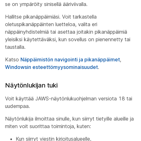
se on ympäröity sinisellä ääriviivalla.
Hallitse pikanäppäimiäsi. Voit tarkastella
oletuspikanäppäinten luetteloa, valita eri
näppäinyhdistelmiä tai asettaa joitakin pikanäppäimiä
yleisiksi käytettäväksi, kun sovellus on pienennetty tai
taustalla.
Katso
Näppäimistön navigointi ja pikanäppäimet
,
Windowsin esteettömyysominaisuudet
.
Näytönlukijan tuki
Voit käyttää JAWS-näytönlukuohjelman versiota 18 tai
uudempaa.
Näytönlukija ilmoittaa sinulle, kun siirryt tietyille alueille ja
miten voit suorittaa toimintoja, kuten:
Kun siirryt viestin kirjoitusalueelle,