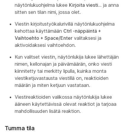
näytönlukuohjelma lukee
Kirjoita viesti…
ja anna
sitten sen tilan nimi, jossa olet.
Viestin kirjoitustyökalurivillä näytönlukuohjelma
kehottaa käyttämään
Ctrl -näppäintä +
Vaihtoehto + Space/Enter
valitaksesi ja
aktivoidaksesi vaihtoehdon.
Kun valitset viestin, näytönlukija lukee lähettäjän
nimen, kellonajan ja päivämäärän, onko viesti
kiinnitetty tai merkitty lipulla, kuinka monta
viestiketjuvastausta viestillä on, reaktioiden
määrän ja miten ketjuun vastataan.
Viestireaktioiden valikossa näytönlukija lukee
ääneen käytettävissä olevat reaktiot ja tarjoaa
mahdollisuuden lisätä reaktion.
Tumma tila