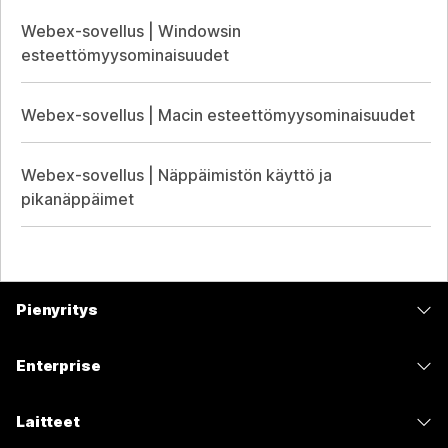
Webex-sovellus | Windowsin
esteettömyysominaisuudet
Webex-sovellus | Macin esteettömyysominaisuudet
Webex-sovellus | Näppäimistön käyttö ja
pikanäppäimet
Pienyritys
Hinnoittelu
Enterprise
Webex-sovellus
Webex Suite
Laitteet
Meetings
Calling