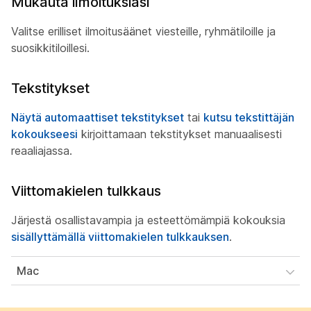
Mukauta ilmoituksiasi
Valitse erilliset ilmoitusäänet viesteille, ryhmätiloille ja
suosikkitiloillesi.
Tekstitykset
Näytä automaattiset tekstitykset
tai
kutsu tekstittäjän
kokoukseesi
kirjoittamaan tekstitykset manuaalisesti
reaaliajassa.
Viittomakielen tulkkaus
Järjestä osallistavampia ja esteettömämpiä kokouksia
sisällyttämällä viittomakielen tulkkauksen
.
Mac