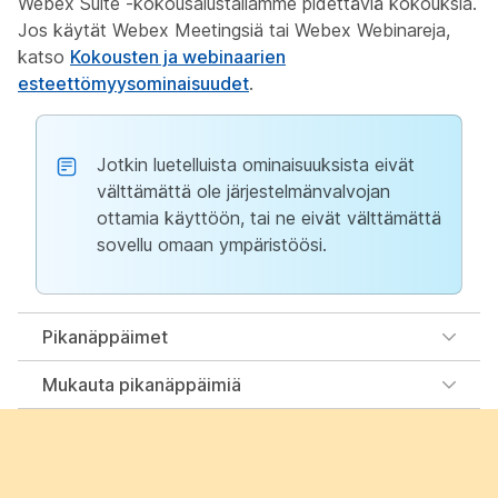
Webex Suite -kokousalustallamme pidettäviä kokouksia.
Jos käytät Webex Meetingsiä tai Webex Webinareja,
katso
Kokousten ja webinaarien
esteettömyysominaisuudet
.
Jotkin luetelluista ominaisuuksista eivät
välttämättä ole järjestelmänvalvojan
ottamia käyttöön, tai ne eivät välttämättä
sovellu omaan ympäristöösi.
Pikanäppäimet
Mukauta pikanäppäimiä