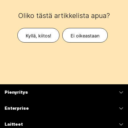
Oliko tästä artikkelista apua?
Kyllä, kiitos!
Ei oikeastaan
Pienyritys
Hinnoittelu
Enterprise
Webex-sovellus
Webex Suite
Laitteet
Meetings