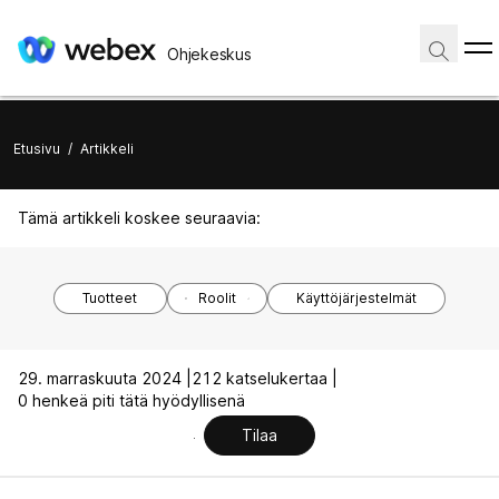
Ohjekeskus
Etusivu
/
Artikkeli
Tämä artikkeli koskee seuraavia:
Tuotteet
Roolit
Käyttöjärjestelmät
29. marraskuuta 2024 |
212 katselukertaa |
0 henkeä piti tätä hyödyllisenä
Tilaa