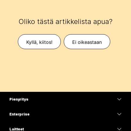
Oliko tästä artikkelista apua?
Kyllä, kiitos!
Ei oikeastaan
Pienyritys
Hinnoittelu
Enterprise
Webex-sovellus
Webex Suite
Laitteet