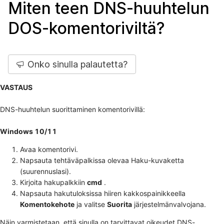
Miten teen DNS-huuhtelun
DOS-komentoriviltä?
Onko sinulla palautetta?
VASTAUS
DNS-huuhtelun suorittaminen komentorivillä:
Windows 10/11
Avaa komentorivi.
Napsauta tehtäväpalkissa olevaa Haku-kuvaketta
(suurennuslasi).
Kirjoita hakupalkkiin
cmd
.
Napsauta hakutuloksissa hiiren kakkospainikkeella
Komentokehote
ja valitse
Suorita
järjestelmänvalvojana.
Näin varmistetaan, että sinulla on tarvittavat oikeudet DNS-