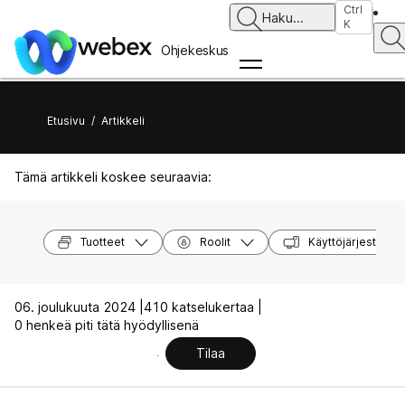
Ctrl
Haku
...
K
Ohjekeskus
Etusivu
/
Artikkeli
Tämä artikkeli koskee seuraavia:
Tuotteet
Roolit
Käyttöjärjestelmä
06. joulukuuta 2024 |
410 katselukertaa |
0 henkeä piti tätä hyödyllisenä
Tilaa