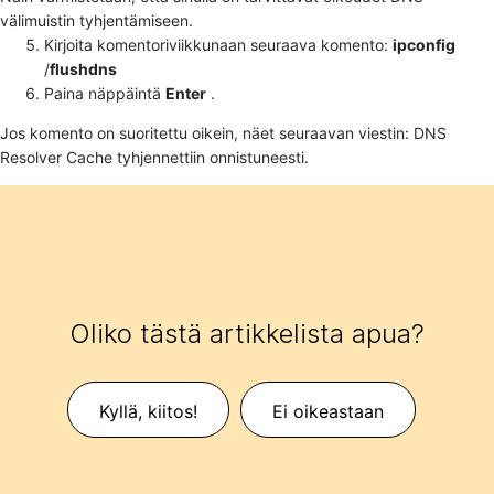
välimuistin tyhjentämiseen.
Kirjoita komentoriviikkunaan seuraava komento:
ipconfig
/
flushdns
Paina näppäintä
Enter
.
Jos komento on suoritettu oikein, näet seuraavan viestin: DNS
Resolver Cache tyhjennettiin onnistuneesti.
Oliko tästä artikkelista apua?
Kyllä, kiitos!
Ei oikeastaan