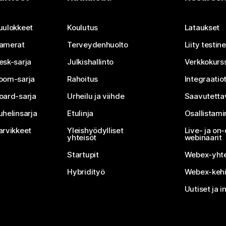
Lähetä kysymys
uulokkeet
Koulutus
Lataukset
amerat
Terveydenhuolto
Liity testi
esk-sarja
Julkishallinto
Verkkokurss
oom-sarja
Rahoitus
Integraatio
oard-sarja
Urheilu ja viihde
Saavutetta
uhelinsarja
Etulinja
Osallistam
arvikkeet
Yleishyödylliset
Live- ja o
yhteisöt
webinaarit
Startupit
Webex-yhte
Hybridityö
Webex-kehi
Uutiset ja i