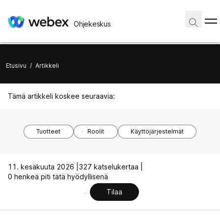
Ohjekeskus
Etusivu
/
Artikkeli
Tämä artikkeli koskee seuraavia:
Tuotteet
Roolit
Käyttöjärjestelmät
11. kesäkuuta 2026 |
327 katselukertaa |
0 henkeä piti tätä hyödyllisenä
Tilaa