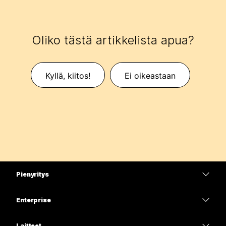
Oliko tästä artikkelista apua?
Kyllä, kiitos!
Ei oikeastaan
Pienyritys
Hinnoittelu
Enterprise
Webex-sovellus
Webex Suite
Laitteet