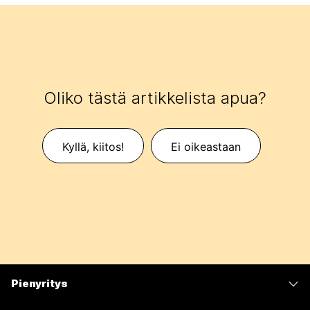
Oliko tästä artikkelista apua?
Kyllä, kiitos!
Ei oikeastaan
Pienyritys
Hinnoittelu