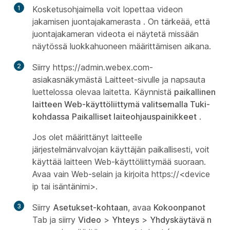
1
Kosketusohjaimella voit lopettaa videon
jakamisen juontajakamerasta
. On tärkeää, että
juontajakameran
videota ei näytetä missään
näytössä luokkahuoneen määrittämisen aikana.
2
Siirry https:/​/​admin.webex.com-
asiakasnäkymästä
Laitteet-sivulle
ja napsauta
luettelossa olevaa laitetta. Käynnistä
paikallinen
laitteen Web-käyttöliittymä valitsemalla Tuki-
kohdassa
Paikalliset laiteohjauspainikkeet
.
Jos olet määrittänyt
laitteelle
järjestelmänvalvojan
käyttäjän paikallisesti, voit
käyttää laitteen Web-käyttöliittymää suoraan.
Avaa vain Web-selain ja kirjoita https://<device
ip tai isäntänimi>.
3
Siirry
Asetukset-kohtaan
, avaa
Kokoonpanot
Tab ja siirry
Video
>
Yhteys
>
Yhdyskäytävä n