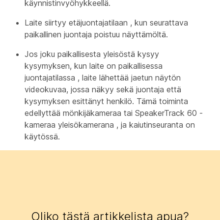
käynnistinvyöhykkeellä.
Laite siirtyy
etäjuontajatilaan
, kun seurattava
paikallinen juontaja poistuu näyttämöltä.
Jos joku paikallisesta yleisöstä kysyy
kysymyksen, kun laite on paikallisessa
juontajatilassa
, laite lähettää jaetun näytön
videokuvaa, jossa näkyy sekä juontaja että
kysymyksen esittänyt henkilö. Tämä toiminta
edellyttää mönkijäkameraa tai SpeakerTrack 60 -
kameraa yleisökamerana
, ja kaiutinseuranta on
käytössä.
Oliko tästä artikkelista apua?