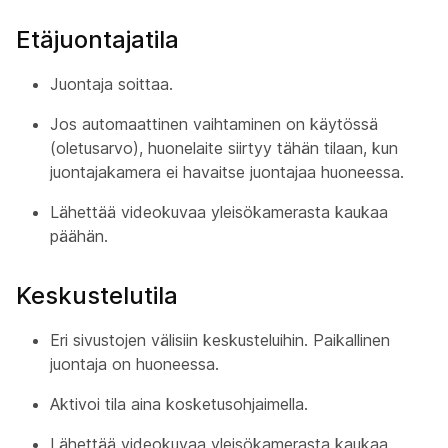
Etäjuontajatila
Juontaja soittaa.
Jos automaattinen vaihtaminen on käytössä
(oletusarvo), huonelaite siirtyy tähän tilaan, kun
juontajakamera
ei havaitse juontajaa huoneessa.
Lähettää videokuvaa yleisökamerasta
kaukaa
päähän.
Keskustelutila
Eri sivustojen välisiin keskusteluihin. Paikallinen
juontaja on huoneessa.
Aktivoi tila aina kosketusohjaimella.
Lähettää videokuvaa yleisökamerasta
kaukaa