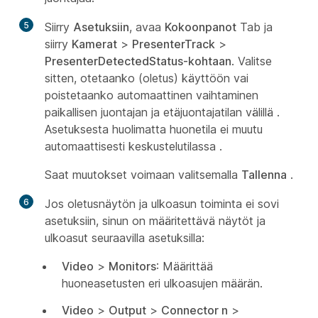
5
Siirry
Asetuksiin
, avaa
Kokoonpanot
Tab ja
siirry
Kamerat
>
PresenterTrack
>
PresenterDetectedStatus-kohtaan
. Valitse
sitten, otetaanko (oletus) käyttöön vai
poistetaanko automaattinen vaihtaminen
paikallisen juontajan
ja
etäjuontajatilan
välillä
.
Asetuksesta huolimatta huonetila ei muutu
automaattisesti
keskustelutilassa
.
Saat muutokset voimaan valitsemalla
Tallenna
.
6
Jos oletusnäytön ja ulkoasun toiminta ei sovi
asetuksiin, sinun on määritettävä näytöt ja
ulkoasut seuraavilla asetuksilla:
Video
>
Monitors
: Määrittää
huoneasetusten eri ulkoasujen määrän.
Video
>
Output
>
Connector n
>