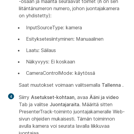
-osaan ja määritä seuraavat toimet (
n
on sen
liitäntänumeron numero, johon
juontajakamera
on yhdistetty):
InputSourceType: kamera
Esityksetesiintyminen: Manuaalinen
Laatu: Säilaus
Näkyvyys: Ei koskaan
CameraControlMode: käytössä
Saat muutokset voimaan valitsemalla
Tallenna
.
4
Siirry
Asetukset-kohtaan
, avaa
Ääni ja video
Tab ja valitse
Juontajaraita
. Määritä sitten
PresenterTrack-toiminto juontajakameralle
Web-
sivun ohjeiden mukaisesti. Tämän toiminnon
avulla kamera voi seurata lavalla liikkuvaa
juontajaa.