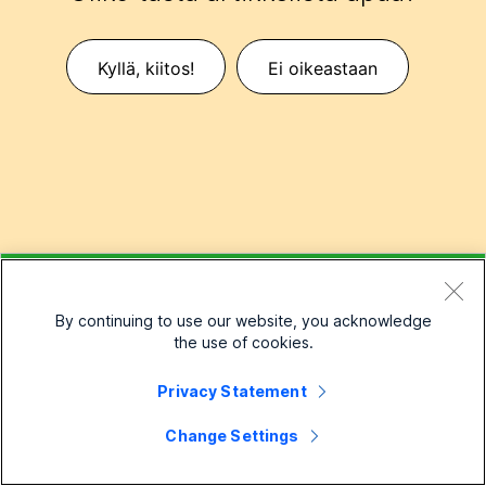
Kyllä, kiitos!
Ei oikeastaan
Aiheeseen liittyvät artikkelit
By continuing to use our website, you acknowledge
the use of cookies.
Huonesarjan luokkahuoneen määritysten ottaminen
Privacy Statement
käyttöön
Change Settings
Huonesarjan tiedotushuone