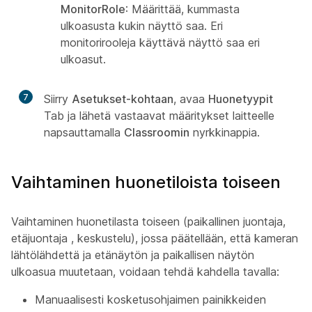
MonitorRole
: Määrittää, kummasta
ulkoasusta kukin näyttö saa. Eri
monitorirooleja käyttävä näyttö saa eri
ulkoasut.
7
Siirry
Asetukset-kohtaan
, avaa
Huonetyypit
Tab ja lähetä vastaavat määritykset laitteelle
napsauttamalla
Classroomin
nyrkkinappia.
Vaihtaminen huonetiloista toiseen
Vaihtaminen huonetilasta toiseen (
paikallinen juontaja,
etäjuontaja
,
keskustelu
), jossa päätellään, että kameran
lähtölähdettä ja etänäytön ja paikallisen näytön
ulkoasua muutetaan, voidaan tehdä kahdella tavalla:
Manuaalisesti kosketusohjaimen painikkeiden