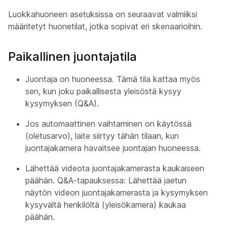
Luokkahuoneen asetuksissa on seuraavat valmiiksi
määritetyt huonetilat, jotka sopivat eri skenaarioihin.
Paikallinen juontajatila
Juontaja on huoneessa. Tämä tila kattaa myös
sen, kun joku paikallisesta yleisöstä kysyy
kysymyksen (Q&A).
Jos automaattinen vaihtaminen on käytössä
(oletusarvo), laite siirtyy tähän tilaan, kun
juontajakamera
havaitsee juontajan huoneessa.
Lähettää videota juontajakamerasta
kaukaiseen
päähän. Q&A-tapauksessa: Lähettää jaetun
näytön videon juontajakamerasta
ja kysymyksen
kysyvältä henkilöltä
(
yleisökamera
) kaukaa
päähän.