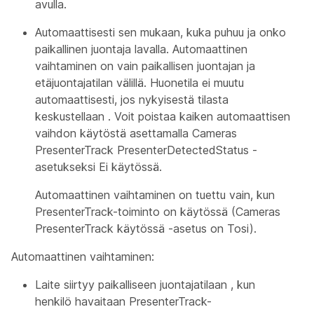
avulla.
Automaattisesti sen mukaan, kuka puhuu ja onko
paikallinen juontaja lavalla. Automaattinen
vaihtaminen on vain paikallisen juontajan
ja
etäjuontajatilan
välillä. Huonetila ei muutu
automaattisesti, jos nykyisestä tilasta
keskustellaan
. Voit poistaa kaiken automaattisen
vaihdon käytöstä asettamalla Cameras
PresenterTrack PresenterDetectedStatus -
asetukseksi Ei käytössä.
Automaattinen vaihtaminen on tuettu vain, kun
PresenterTrack-toiminto on käytössä (Cameras
PresenterTrack käytössä -asetus on Tosi).
Automaattinen vaihtaminen:
Laite siirtyy paikalliseen
juontajatilaan
, kun
henkilö havaitaan PresenterTrack-