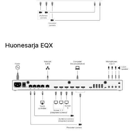
Huonesarja EQX