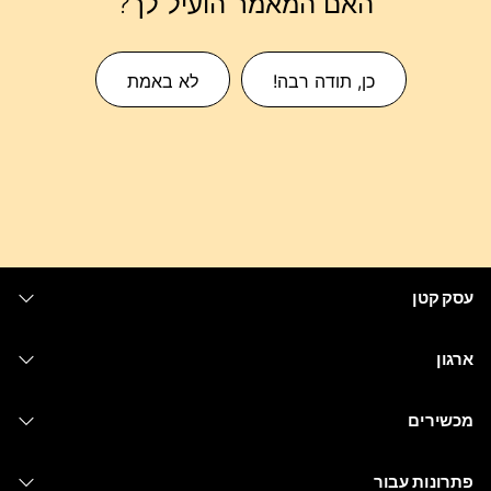
האם המאמר הועיל לך?
כן, תודה רבה!
לא באמת
עסק קטן
מחירים
ארגון
יישום Webex
Webex Suite
מכשירים
Meetings
Calling
אוזניות
Calling
פתרונות עבור
Meetings