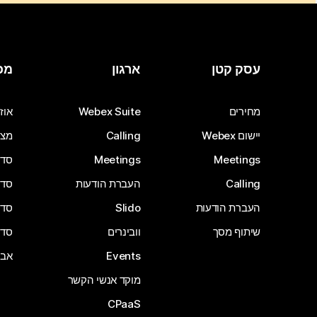
עסק קטן
ארגון
מכ
מחירים
Webex Suite
אוזנ
יישום Webex
Calling
מצל
Meetings
Meetings
סדרת 
Calling
העברת הודעות
סדרת 
העברת הודעות
Slido
סדרת 
שיתוף מסך
וובינרים
סדרת 
Events
אבי
מוקד אנשי הקשר
CPaaS