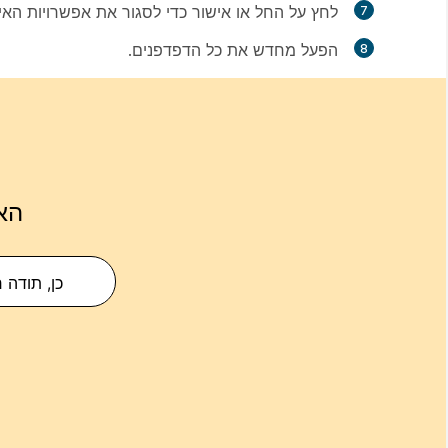
לחץ על
החל
או
אישור
כדי לסגור את אפשרויות האי
הפעל מחדש את כל הדפדפנים.
הא
כן, תודה 