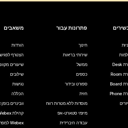
שירים
פתרונות עבור
משאבים
יות
חינוך
הורדות
מות
שירותי בריאות
הצטרף לפגיש
Desk
ממשל
שיעורים מקוונ
Room
כספים
שילובים
Board
ספורט ובידור
נגישות
Phone
חזית
הכללה
זרים
מוסדות ללא מטרות רווח
וובינרים בזמן
מיזמי סטארט-אפ
קהילת Webex
עבודה היברידית
Webex למפתחים