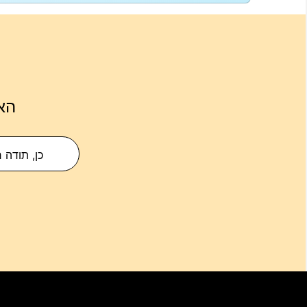
הא
כן, תודה 