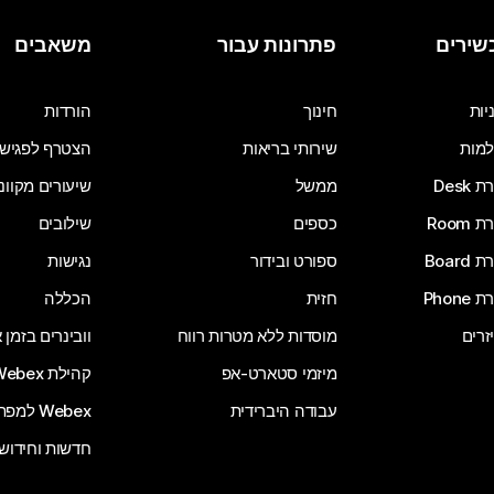
שירים
פתרונות עבור
משאבים
יות
חינוך
הורדות
מות
שירותי בריאות
הצטרף לפגיש
Desk
ממשל
שיעורים מקוונ
Room
כספים
שילובים
Board
ספורט ובידור
נגישות
Phone
חזית
הכללה
זרים
מוסדות ללא מטרות רווח
וובינרים בזמן
מיזמי סטארט-אפ
קהילת Webex
עבודה היברידית
Webex למפתחים
חדשות וחידוש