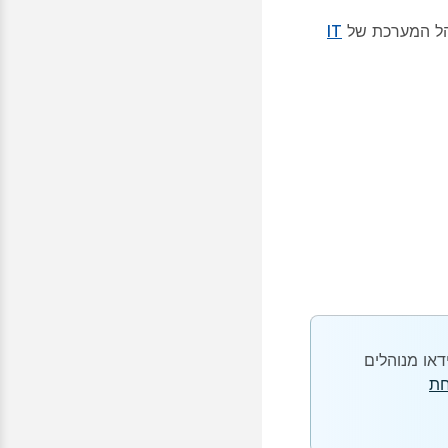
ל המערכת של
IT
ל לחצן אחד ללחיצה (OBTP) עבור התקני וידאו מנוהלים
חת