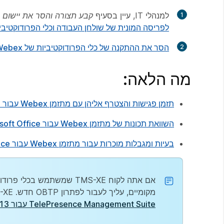
למנהלי IT, עיין בסעיף
קבע תצורה והסר את יישום שולחן העבודה של ex
לפריסה המונית של שולחן העבודה וכלי הפרודוקטיביות של Meetings
הסר את ההתקנה של כלי הפרודוקטיביות של Webex עבור משתמשים
מה הלאה:
תזמן פגישות והצטרף אליהן עם מתזמן Webex עבור Microsoft Office ‏365
השוואת תכונות של מתזמן Webex עבור Microsoft Office
בעיות ומגבלות מוכרות עבור מתזמן Webex עבור Microsoft Office
מקומיים, עליך לעבור לפתרון OBTP חדש. TMS-XE אינו נתמך עם התוסף 'מתזמן Webex'. למידע נוסף, ראה
TelePresence Management Suite עבור Microsoft Exchange 5.13 הערות מוצר