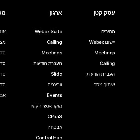
עסק קטן
ארגון
מכ
מחירים
Webex Suite
אוזנ
יישום Webex
Calling
מצל
Meetings
Meetings
סדרת 
Calling
העברת הודעות
סדרת 
העברת הודעות
Slido
סדרת 
שיתוף מסך
וובינרים
סדרת 
Events
אבי
מוקד אנשי הקשר
CPaaS
אבטחה
Control Hub