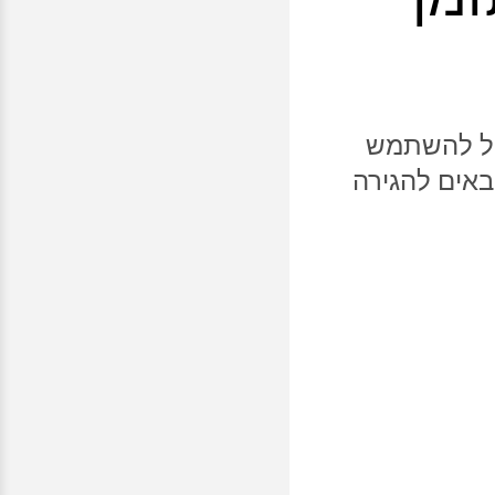
ן פגישות צוות של Webex מתוך Outlook להתחיל להשתמש
ם הבאים להגירה