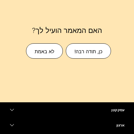
האם המאמר הועיל לך?
כן, תודה רבה!
לא באמת
עסק קטן
מחירים
ארגון
יישום Webex