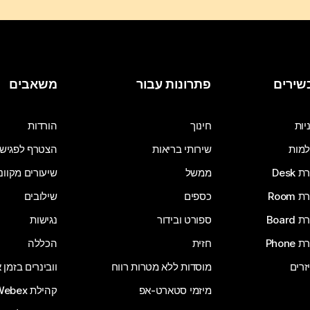
שירים
פתרונות עבור
משאבים
יות
חינוך
הורדות
מות
שירותי בריאות
הצטרף לפגיש
Desk
ממשל
שיעורים מקוונ
Room
כספים
שילובים
Board
ספורט ובידור
נגישות
Phone
חזית
הכללה
זרים
מוסדות ללא מטרות רווח
וובינרים בזמן
מיזמי סטארט-אפ
קהילת Webex