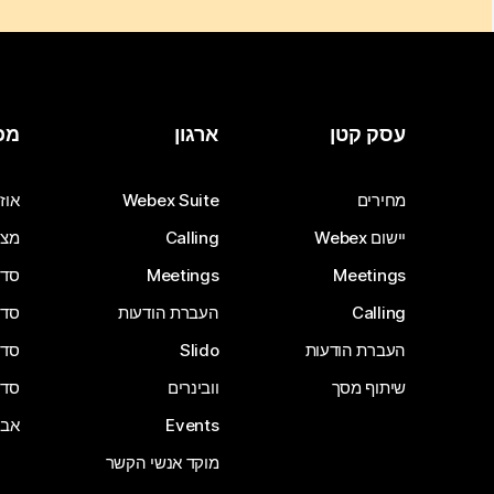
עסק קטן
ארגון
מכ
מחירים
Webex Suite
אוזנ
יישום Webex
Calling
מצל
Meetings
Meetings
סדרת 
Calling
העברת הודעות
סדרת 
העברת הודעות
Slido
סדרת 
שיתוף מסך
וובינרים
סדרת 
Events
אבי
מוקד אנשי הקשר