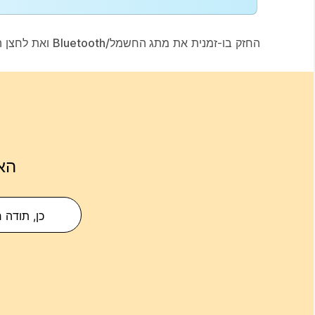
החזק בו-זמנית את
מתג החשמל/Bluetooth
ואת לחצן
ה
הא
כן, תודה 