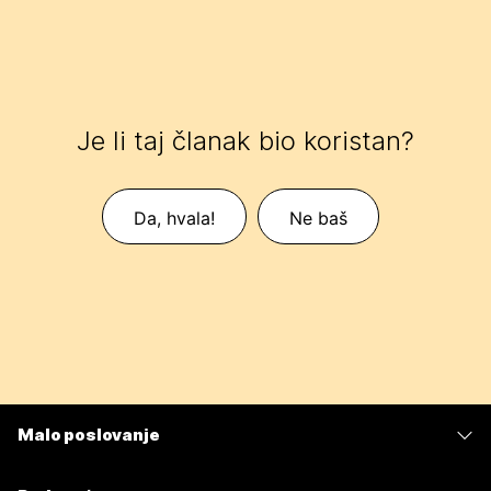
Je li taj članak bio koristan?
Da, hvala!
Ne baš
Malo poslovanje
Cijene