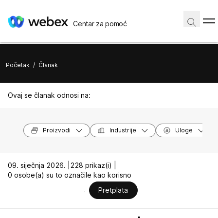
Centar za pomoć
Početak
/
Članak
Ovaj se članak odnosi na:
Proizvodi
Industrije
Uloge
09. siječnja 2026. |
228 prikaz(i) |
0 osobe(a) su to označile kao korisno
Pretplata