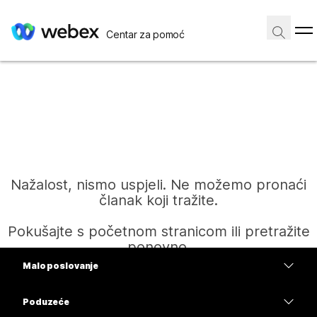
Centar za pomoć
Nažalost, nismo uspjeli. Ne možemo pronaći
članak koji tražite.
Pokušajte s početnom stranicom ili pretražite
ponovno.
Malo poslovanje
Cijene
Poduzeće
Početak