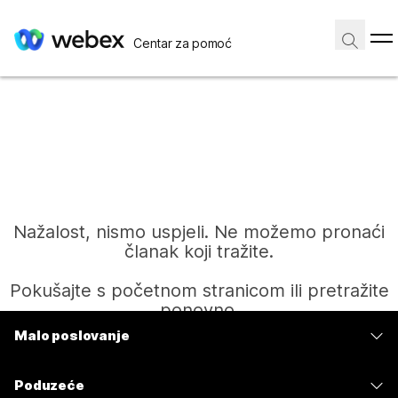
Centar za pomoć
Nažalost, nismo uspjeli. Ne možemo pronaći
članak koji tražite.
Pokušajte s početnom stranicom ili pretražite
ponovno.
Malo poslovanje
Cijene
Početak
Poduzeće