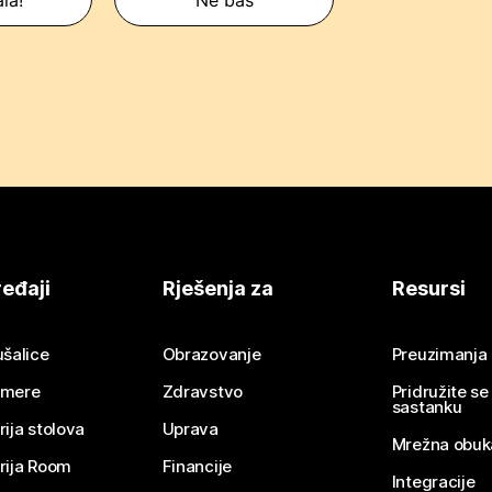
eđaji
Rješenja za
Resursi
ušalice
Obrazovanje
Preuzimanja
mere
Zdravstvo
Pridružite s
sastanku
rija stolova
Uprava
Mrežna obuk
rija Room
Financije
Integracije