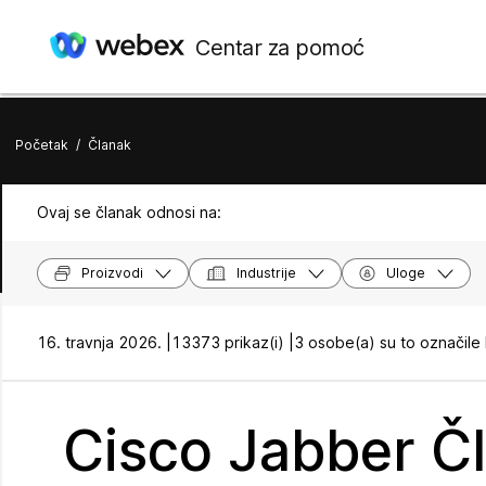
Centar za pomoć
Početak
/
Članak
Ovaj se članak odnosi na:
Proizvodi
Industrije
Uloge
16. travnja 2026. |
13373 prikaz(i) |
3 osobe(a) su to označile
Cisco Jabber Čl