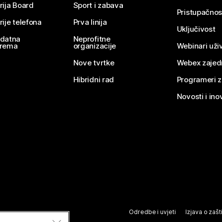
rija Board
Sport i zabava
Pristupačnos
rije telefona
Prva linija
Uključivost
datna
Neprofitne
rema
organizacije
Webinari uživ
Nove tvrtke
Webex zajed
Hibridni rad
Programeri 
Novosti i ino
Odredbe i uvjeti
Izjava o zašti