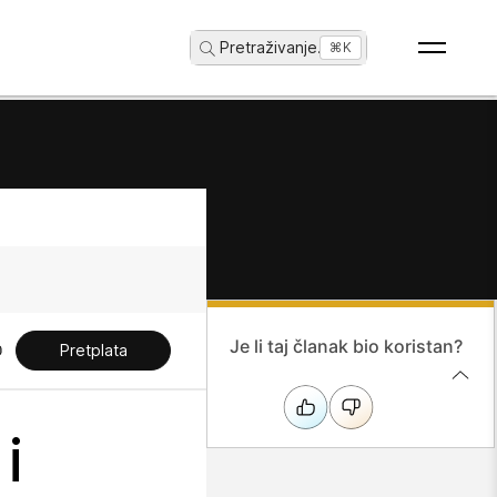
Pretraživanje
...
⌘K
Je li taj članak bio koristan?
Pretplata
i