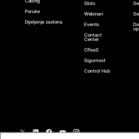
Calling
Slido
Se
Poruke
Webinari
Se
Dijeljenje zaslona
Events
Do
op
Contact
Center
CPaaS
Sigurnost
Control Hub