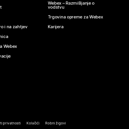
Webex – Razmišljanje o
t
vodstvu
Trgovina opreme za Webex
o i na zahtjev
Karijera
nica
za Webex
vacije
ti privatnosti
Kolačići
Robni žigovi