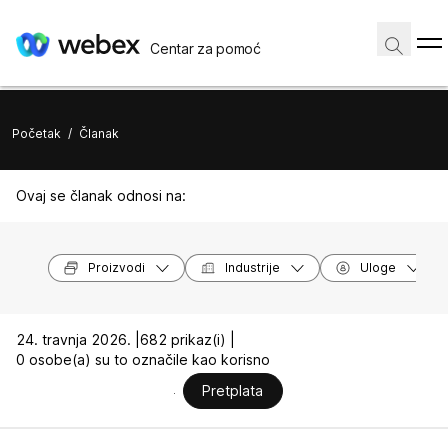
Centar za pomoć
Početak
/
Članak
Ovaj se članak odnosi na:
Proizvodi
Industrije
Uloge
24. travnja 2026. |
682 prikaz(i) |
0 osobe(a) su to označile kao korisno
Pretplata