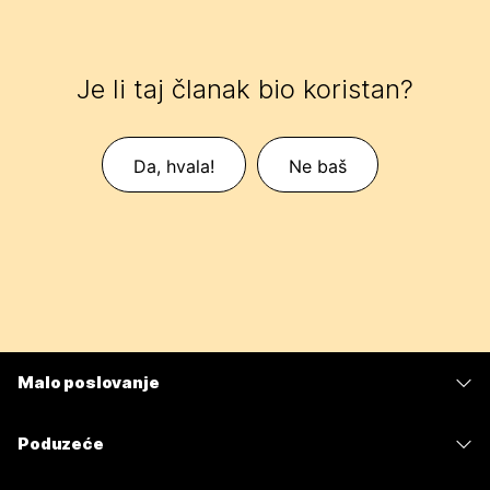
Je li taj članak bio koristan?
Da, hvala!
Ne baš
Malo poslovanje
Cijene
Poduzeće
Aplikacija Webex
Webex Suite