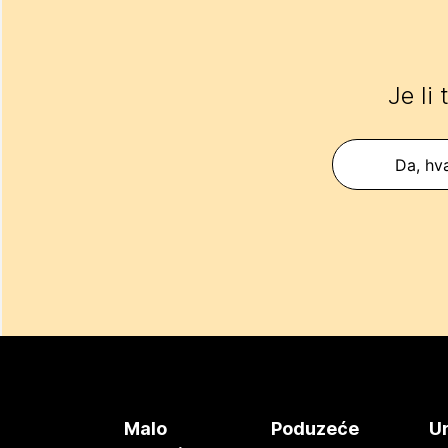
Je li
Da, hva
Malo
Poduzeće
Ur