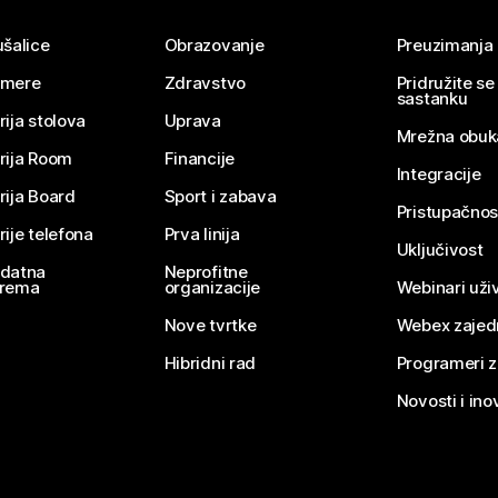
ušalice
Obrazovanje
Preuzimanja
mere
Zdravstvo
Pridružite s
sastanku
rija stolova
Uprava
Mrežna obuk
rija Room
Financije
Integracije
rija Board
Sport i zabava
Pristupačnos
rije telefona
Prva linija
Uključivost
datna
Neprofitne
rema
organizacije
Webinari uživ
Nove tvrtke
Webex zajed
Hibridni rad
Programeri 
Novosti i ino