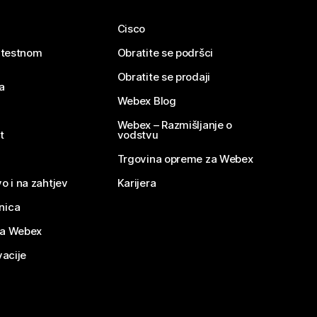
Cisco
e testnom
Obratite se podršci
Obratite se prodaji
a
Webex Blog
Webex – Razmišljanje o
t
vodstvu
Trgovina opreme za Webex
o i na zahtjev
Karijera
nica
za Webex
vacije