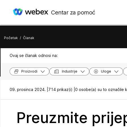
Centar za pomoć
Početak
/
Članak
Ovaj se članak odnosi na:
Proizvodi
Industrije
Uloge
09. prosinca 2024. |
714 prikaz(i) |
0 osobe(a) su to označile 
Preuzmite prije