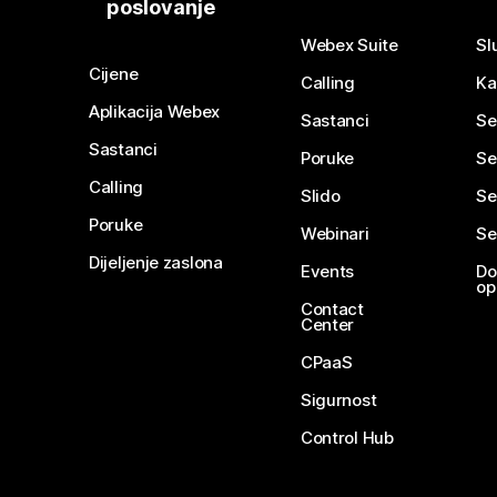
poslovanje
Webex Suite
Sl
Cijene
Calling
Ka
Aplikacija Webex
Sastanci
Se
Sastanci
Poruke
Se
Calling
Slido
Se
Poruke
Webinari
Se
Dijeljenje zaslona
Events
Do
op
Contact
Center
CPaaS
Sigurnost
Control Hub