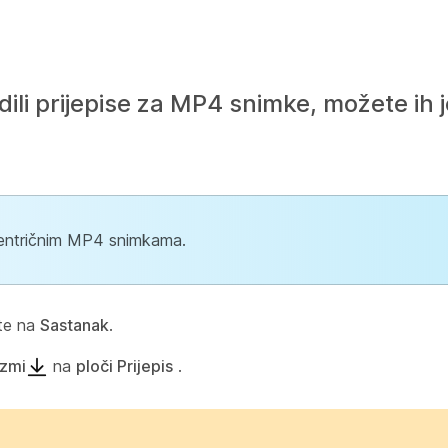
radili prijepise za MP4 snimke, možete i
entričnim MP4 snimkama.
ite na
Sastanak
.
zmi
na
ploči Prijepis
.