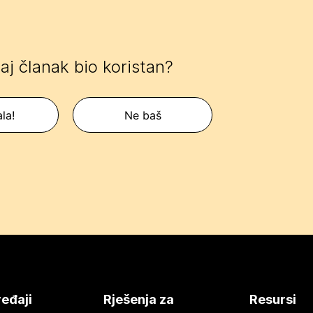
 taj članak bio koristan?
la!
Ne baš
eđaji
Rješenja za
Resursi