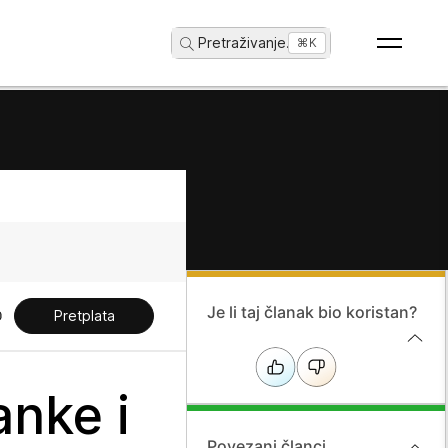
Pretraživanje
...
⌘K
Je li taj članak bio koristan?
Pretplata
anke i
Povezani članci