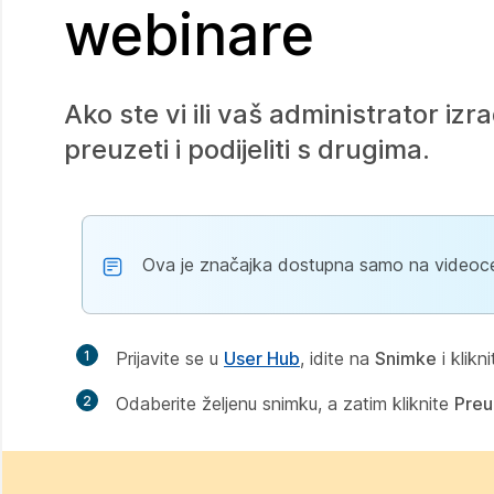
webinare
Ako ste vi ili vaš administrator iz
preuzeti i podijeliti s drugima.
Ova je značajka dostupna samo na videoc
1
Prijavite se u
User Hub
, idite na
Snimke
i klikn
2
Odaberite željenu snimku, a zatim kliknite
Preu