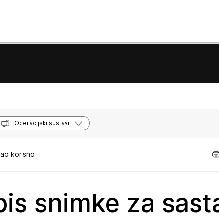
Operacijski sustavi
kao korisno
pis snimke za sast