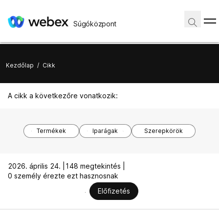
Súgóközpont
Kezdőlap
/
Cikk
A cikk a következőre vonatkozik:
Termékek
Iparágak
Szerepkörök
2026. április 24. |
148 megtekintés |
0 személy érezte ezt hasznosnak
Előfizetés