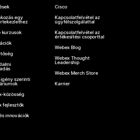
tések
Cisco
akozás egy
Kapcsolatfelvétel az
értekezlethez
ügyfélszolgálattal
e kurzusok
Kapcsolatfelvétel az
értékesítési csoporttal
rációk
Webex Blog
etőség
Webex Thought
Leadership
dalmi
adás
Webex Merch Store
 igény szerinti
áriumok
Karrier
-közösség
 fejlesztők
és innovációk