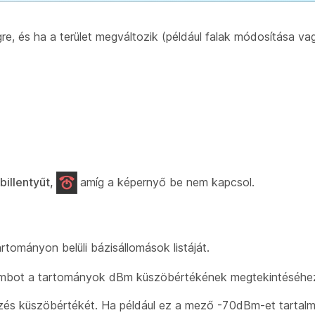
gre, és ha a terület megváltozik (például falak módosítása vag
billentyűt,
amíg a képernyő be nem kapcsol.
tományon belüli bázisállomások listáját.
bot a tartományok dBm küszöbértékének megtekintéséhe
lzés küszöbértékét. Ha például ez a mező -70dBm-et tartal