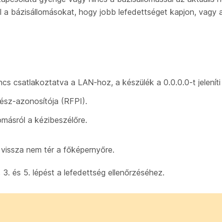
l a bázisállomásokat, hogy jobb lefedettséget kapjon, vagy
cs csatlakoztatva a LAN-hoz, a készülék a 0.0.0.0-t jeleníti
rész-azonosítója (RFPI).
lomásról a kézibeszélőre.
g vissza nem tér a főképernyőre.
 3. és 5. lépést a lefedettség ellenőrzéséhez.