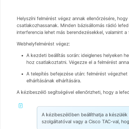
Helyszíni felmérést végez annak ellenőrzésére, hog
csatlakozhassanak. Minden bázisállomás rádió lefe
interferencia lehet más berendezésekkel, valamint a f
Webhelyfelmérést végez:
A kezdeti beállítás során: ideiglenes helyeken 
hoz csatlakoztatni. Végezze el a felmérést ann
A telepítés befejezése után: felmérést végezhe
elhárításának elhárítására.
A kézibeszélő segítségével ellenőrizheti, hogy a lef
A kézibeszélőben beállíthatja a készülék
szolgáltatóval vagy a Cisco TAC-val, hog