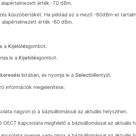
z alapértelmezett érték -70 dBm.
elzés küszöbértékét. Ha például ez a mező -80dBm-et tartal
z alapértelmezett érték -80 dBm.
le a
Kijelölés
gombot.
omja le a
Kijelölés
gombot.
-keresési
listában, és nyomja le a
Select
billentyűt.
zó információk megjelenítése:
lata nagyon jó a bázisállomással az aktuális helyszínen.
lő DECT kapcsolata megfelelő a bázisállomással az aktuális h
apcsolata gyenge vagy nincs a bázisállomással az aktuális h