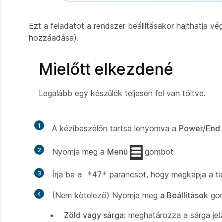
Ezt a feladatot a rendszer beállításakor hajthatja vé
hozzáadása).
Mielőtt elkezdené
Legalább egy készülék teljesen fel van töltve.
1
A kézibeszélőn tartsa lenyomva a
Power/End 
2
Nyomja meg a
Menü
gombot
3
Írja be
parancsot, hogy megkapja a tar
a *47*
4
(Nem kötelező) Nyomja meg
a Beállítások
gom
Zöld vagy sárga
: meghatározza a sárga je