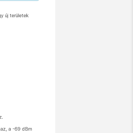
y új területek
z.
maz, a -69 dBm