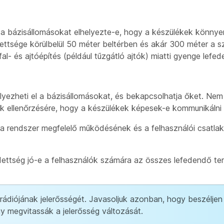
y a bázisállomásokat elhelyezte-e, hogy a készülékek könnye
dettsége körülbelül 50 méter beltérben és akár 300 méter a
al- és ajtóépítés (például tűzgátló ajtók) miatti gyenge lefed
helyezheti el a bázisállomásokat, és bekapcsolhatja őket. Nem
ak ellenőrzésére, hogy a készülékek képesek-e kommunikálni 
t a rendszer megfelelő működésének és a felhasználói csatla
edettség jó-e a felhasználók számára az összes lefedendő ter
 rádiójának jelerősségét. Javasoljuk azonban, hogy beszéljen
y megvitassák a jelerősség változását.