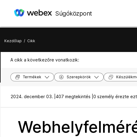
Súgóközpont
Kezdőlap
/
Cikk
A cikk a következőre vonatkozik:
Termékek
Szerepkörök
Készülékm
2024. december 03. |
407 megtekintés |
0 személy érezte ez
Webhelyfelméré