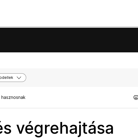
odellek
t hasznosnak
s végrehajtása