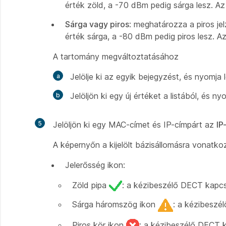
érték zöld, a -70 dBm pedig sárga lesz. A
Sárga vagy piros
: meghatározza a piros j
érték sárga, a -80 dBm pedig piros lesz. A
A tartomány megváltoztatásához
Jelölje ki az egyik bejegyzést, és nyomja 
Jelöljön ki egy új értéket a listából, és ny
5
Jelöljön ki egy MAC-címet és IP-címpárt az
IP
A képernyőn a kijelölt bázisállomásra vonatko
Jelerősség ikon:
Zöld pipa
: a kézibeszélő DECT kapcso
Sárga háromszög ikon
: a kézibeszé
Piros kör ikon
: a kézibeszélő DECT k