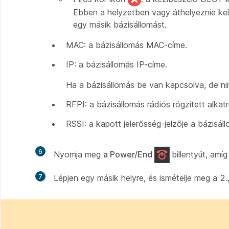
Ebben a helyzetben vagy áthelyeznie kel
egy másik bázisállomást.
MAC: a bázisállomás MAC-címe.
IP: a bázisállomás IP-címe.
Ha a bázisállomás be van kapcsolva, de nin
RFPI: a bázisállomás rádiós rögzített alkat
RSSI: a kapott jelerősség-jelzője a bázisál
6
Nyomja meg
a Power/End
billentyűt, amí
7
Lépjen egy másik helyre, és ismételje meg a 2.,