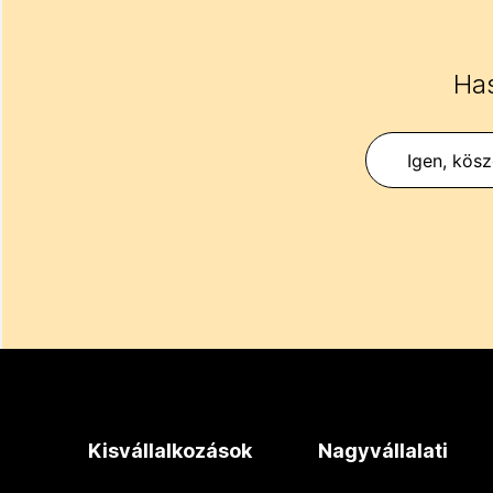
Has
Igen, kös
Kisvállalkozások
Nagyvállalati