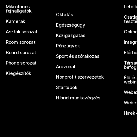
Mikrofonos
Letöl
fejhallgatók
Oktatás
Csatl
Kamerák
teszt
Egészségügy
Asztali sorozat
Onlin
Közigazgatás
Room sorozat
Integ
Pénzügyek
Board sorozat
Elérh
Sport és szórakozás
Phone sorozat
Társa
Arcvonal
befog
Kiegészítők
Nonprofit szervezetek
Élő és
webin
Startupok
Webex
Hibrid munkavégzés
Webex
Hírek 