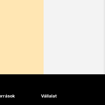
orrások
Vállalat