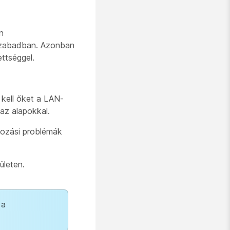
n
 szabadban. Azonban
ettséggel.
 kell őket a LAN-
az alapokkal.
kozási problémák
ületen.
 a