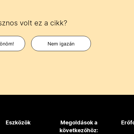
znos volt ez a cikk?
zönöm!
Nem igazán
Eszközök
Megoldások a
Erőf
következőhöz: