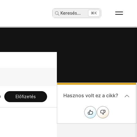
Keresés
...
⌘K
Hasznos volt ez a cikk?
Előfizetés