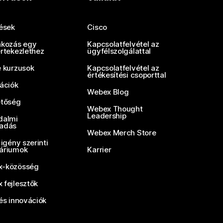
tések
Cisco
akozás egy
Kapcsolatfelvétel az
értekezlethez
ügyfélszolgálattal
e kurzusok
Kapcsolatfelvétel az
értékesítési csoporttal
rációk
Webex Blog
etőség
Webex Thought
Leadership
dalmi
adás
Webex Merch Store
 igény szerinti
áriumok
Karrier
-közösség
 fejlesztők
és innovációk