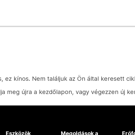
, ez kínos. Nem találjuk az Ön által keresett cik
ja meg újra a kezdőlapon, vagy végezzen új ke
Kezdőlap
Eszközök
Megoldások a
Erőf
Válaszra van szüksége?