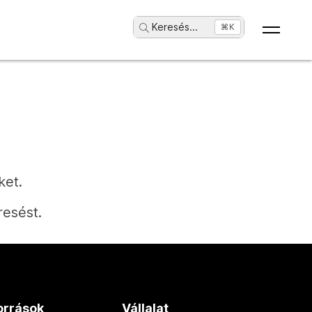
Keresés
...
⌘K
ket.
resést.
orrások
Vállalat