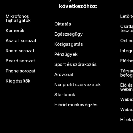
következőhöz:
Küldjön be egy kérdést
Mikrofonos
Letöl
fejhallgatók
Oktatás
Csatl
Kamerák
teszt
Egészségügy
Asztali sorozat
Onlin
Közigazgatás
Room sorozat
Integ
Pénzügyek
Board sorozat
Elérh
Sport és szórakozás
Phone sorozat
Társa
Arcvonal
befog
Kiegészítők
Nonprofit szervezetek
Élő és
webin
Startupok
Webex
Hibrid munkavégzés
Webex
Hírek 