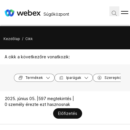
Súgóközpont
Kezdőlap
/
Cikk
A cikk a következőre vonatkozik:
Termékek
Iparágak
Szerepkörök
2025. június 05. |
597 megtekintés |
0 személy érezte ezt hasznosnak
Előfizetés