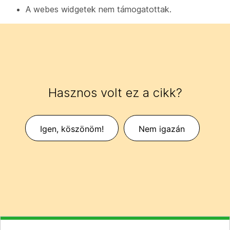
A webes widgetek nem támogatottak.
Hasznos volt ez a cikk?
Igen, köszönöm!
Nem igazán