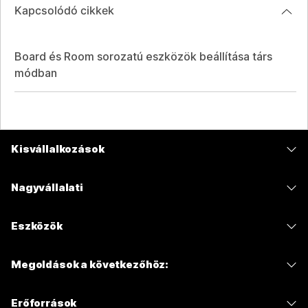
Kapcsolódó cikkek
Board és Room sorozatú eszközök beállítása társ
módban
Kisvállalkozások
Díjszabás
Nagyvállalati
Webex alkalmazás
Webex Suite
Eszközök
Meetings
Calling
Mikrofonos fejhallgatók
Calling
Megoldások a következőhöz:
Meetings
Kamerák
Üzenetküldés
Oktatás
Üzenetküldés
Erőforrások
Asztali sorozat