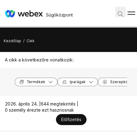
Súgóközpont
Kezdőlap
/
Cikk
A cikk a következőre vonatkozik:
Termékek
Iparágak
Szerepkörök
2026. április 24. |
644 megtekintés |
0 személy érezte ezt hasznosnak
Előfizetés