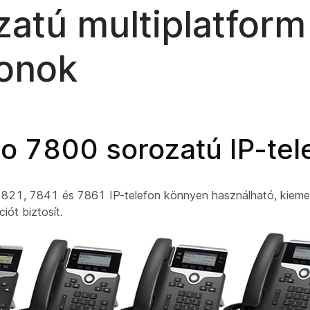
zatú multiplatform
fonok
co 7800 sorozatú IP-tel
7821, 7841 és 7861 IP-telefon könnyen használható, kieme
ót biztosít.