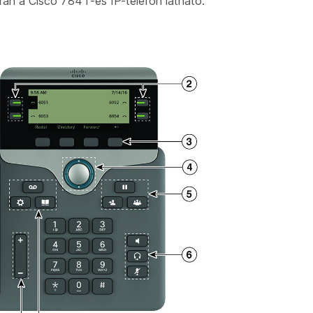
án a Cisco 7841-es IP-telefon látható.