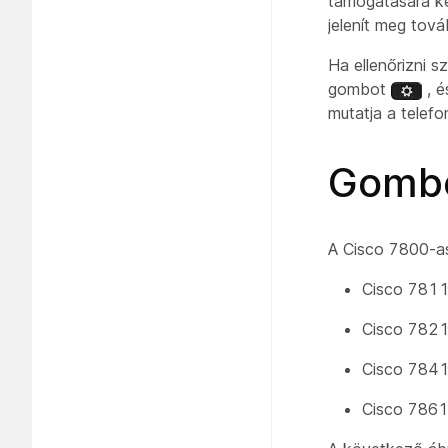
támogatására ké
jelenít meg tová
Ha ellenőrizni 
gombot
, é
mutatja a telefo
Gombo
A Cisco 7800-as
Cisco 7811
Cisco 7821
Cisco 7841
Cisco 7861-