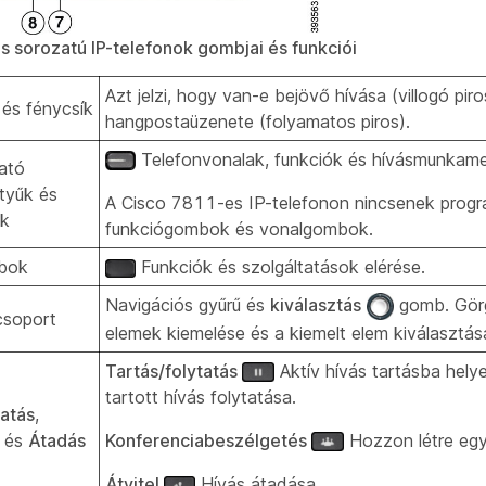
 sorozatú IP-telefonok gombjai és funkciói
Azt jelzi, hogy van-e bejövő hívása (villogó piro
 és fénycsík
hangpostaüzenete (folyamatos piros).
Telefonvonalak, funkciók és hívásmunkame
ató
ntyűk és
A Cisco 7811-es IP-telefonon nincsenek prog
k
funkciógombok és vonalgombok.
bok
Funkciók és szolgáltatások elérése.
Navigációs gyűrű és
kiválasztás
gomb. Gör
csoport
elemek kiemelése és a kiemelt elem kiválasztás
Tartás/folytatás
Aktív hívás tartásba hely
tartott hívás folytatása.
tatás
,
és
Átadás
Konferenciabeszélgetés
Hozzon létre egy
Átvitel
Hívás átadása.