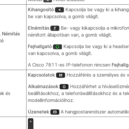
Kihangosító
Kapcsolja be vagy ki a kihang
be van kapcsolva, a gomb világít.
Elnémítás
Be- vagy kikapcsolja a mikrofon
,
Némítás
némított állapotban van, a gomb világít.
tó
Fejhallgató
Kapcsolja be vagy ki a headset
van kapcsolva, a gomb világít.
A Cisco 7811-es IP-telefonon nincsen
Fejhall
Kapcsolatok
Hozzáférés a személyes és vá
Alkalmazások
Hozzáférhet a híváselőzmén
ok
és
beállításokhoz, a telefonbeállításokhoz és a te
modellinformációihoz.
Üzenetek
A hangpostarendszer automatiku