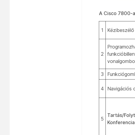
A Cisco 7800-as
1
Kézibeszélő
Programozh
2
funkcióbille
vonalgombo
3
Funkciógom
4
Navigációs 
Tartás/Foly
5
Konferencia