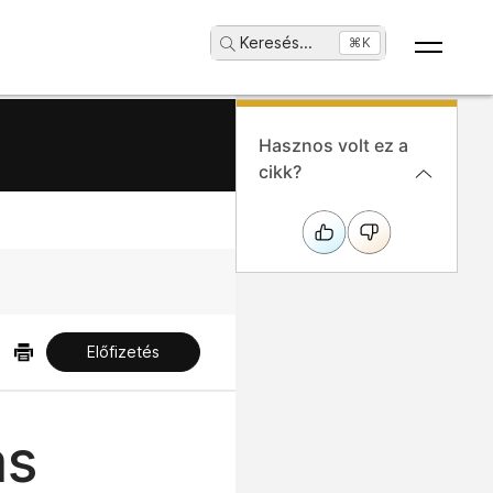
Keresés
...
⌘K
Hasznos volt ez a
cikk?
Előfizetés
as