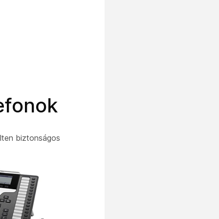
efonok
lten biztonságos