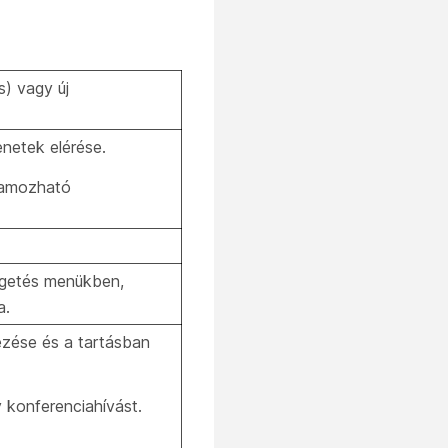
s) vagy új
netek elérése.
ramozható
getés menükben,
a.
ezése és a tartásban
 konferenciahívást.