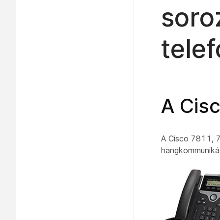
soro
tele
A Cis
A Cisco 7811, 
hangkommunikáci