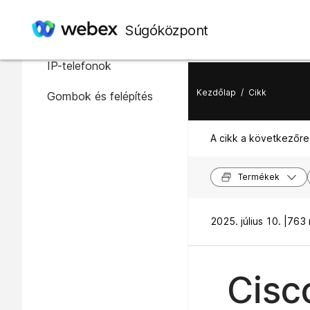
Ebben a cikkben
Súgóközpont
A Cisco 7800 sorozatú
IP-telefonok
Kezdőlap
/
Cikk
Gombok és felépítés
A cikk a következőre
Termékek
2025. július 10. |
763 
Cisc