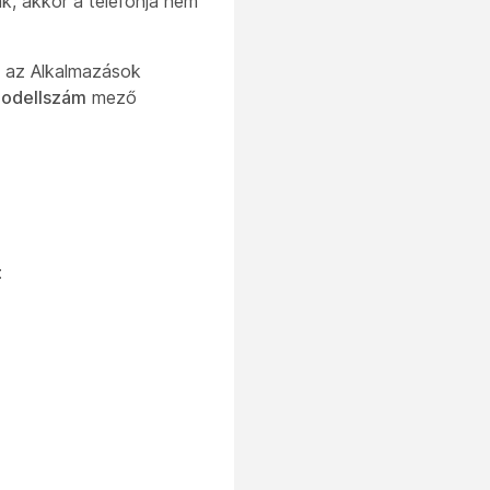
k, akkor a telefonja nem
eg az Alkalmazások
odellszám
mező
: