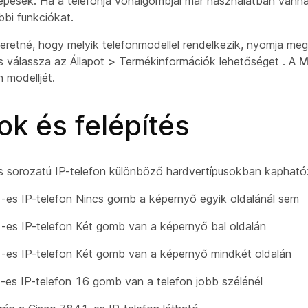
pesek. Ha a telefonja vonalgombjai már használatban vanna
bbi funkciókat.
szeretné, hogy melyik telefonmodellel rendelkezik, nyomja m
s válassza az Állapot
>
Termékinformációk lehetőséget
. A
M
n modelljét.
k és felépítés
 sorozatú IP-telefon különböző hardvertípusokban kapható
-es IP-telefon Nincs gomb a képernyő egyik oldalánál sem
-es IP-telefon Két gomb van a képernyő bal oldalán
-es IP-telefon Két gomb van a képernyő mindkét oldalán
es IP-telefon 16 gomb van a telefon jobb szélénél