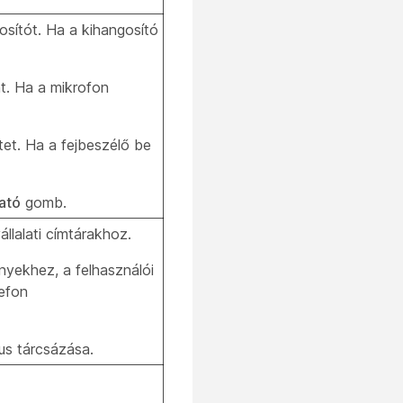
osítót. Ha a kihangosító
t. Ha a mikrofon
et. Ha a fejbeszélő be
gató
gomb.
llalati címtárakhoz.
yekhez, a felhasználói
lefon
s tárcsázása.