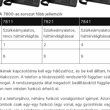
A 7800-as sorozat főbb jellemzői
7811
7821
7841
Szürkeárnyalatos,
Szürkeárnyalatos,
Szürkeárnyalato
nincs háttérvilágítás
háttérvilágítással
háttérvilágítássa
1
2
4
8
9
9
k
kének kapcsolódnia kell egy hálózathoz, és be kell állítani,
tlakozzon. A telefon a hívásvezérlő rendszertől függően sz
ámogat. A rendszergazda által megadott beállításoktól függőe
en nem minden funkció érhető el.
d a telefonjához, néhány funkció vonalgombot igényel. Azon
gombok csak egy-egy funkció (egy vonal, egy gyorshívás vag