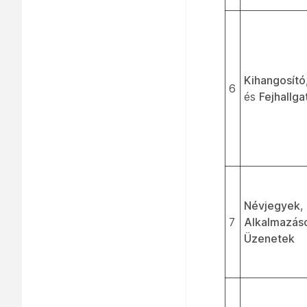
Kihangosító
6
és
Fejhallga
Névjegyek
,
7
Alkalmazás
Üzenetek