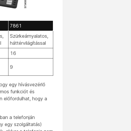
7861
s,
Szürkeárnyalatos,
l
háttérvilágítással
16
9
 hogy egy hívásvezérlő
ámos funkciót és
n előfordulhat, hogy a
ban a telefonján
y egy szolgáltatás)