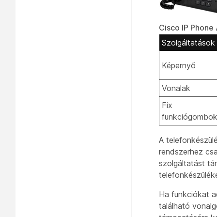
Cisco IP Phone 
Szolgáltatások
Képernyő
Vonalak
Fix
funkciógombo
A telefonkészülé
rendszerhez csa
szolgáltatást t
telefonkészülék
Ha funkciókat a
található vonal