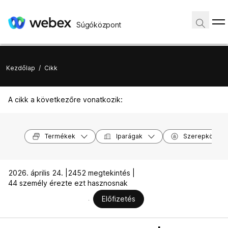
Súgóközpont
Kezdőlap
/
Cikk
A cikk a következőre vonatkozik:
Termékek
Iparágak
Szerepkörök
2026. április 24. |
2452 megtekintés |
44 személy érezte ezt hasznosnak
Előfizetés