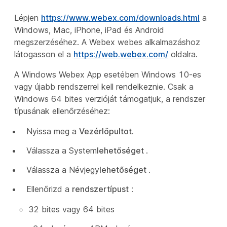
Lépjen
https://www.webex.com/downloads.html
a
Windows, Mac, iPhone, iPad és Android
megszerzéséhez. A Webex webes alkalmazáshoz
látogasson el a
https://web.webex.com/
oldalra.
A Windows Webex App esetében Windows 10-es
vagy újabb rendszerrel kell rendelkeznie. Csak a
Windows 64 bites verzióját támogatjuk, a rendszer
típusának ellenőrzéséhez:
Nyissa meg a
Vezérlőpultot
.
Válassza a System
lehetőséget
.
Válassza a Névjegy
lehetőséget
.
Ellenőrizd a
rendszertípust
:
32 bites vagy 64 bites