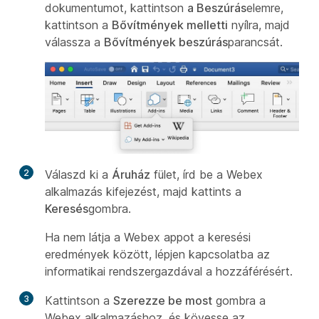
dokumentumot, kattintson
a Beszúrás
elemre,
kattintson a
Bővítmények melletti
nyílra, majd
válassza a
Bővítmények beszúrás
parancsát.
2
Válaszd ki a
Áruház
fület, írd be a Webex
alkalmazás kifejezést, majd kattints a
Keresés
gombra.
Ha nem látja a Webex appot a keresési
eredmények között, lépjen kapcsolatba az
informatikai rendszergazdával a hozzáférésért.
3
Kattintson a
Szerezze be most
gombra a
Webex alkalmazáshoz, és kövesse az