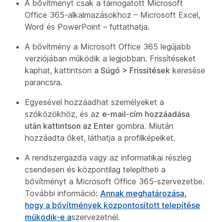
A bővítményt csak a támogatott Microsoft
Office 365-alkalmazásokhoz – Microsoft Excel,
Word és PowerPoint – futtathatja.
A bővítmény a Microsoft Office 365 legújabb
verziójában működik a legjobban. Frissítéseket
kaphat, kattintson
a Súgó > Frissítések
keresése
parancsra.
Egyesével hozzáadhat személyeket a
szóközökhöz, és az
e-mail-cím hozzáadása
után kattintson az Enter
gombra. Miután
hozzáadta őket, láthatja a profilképeiket.
A rendszergazda vagy az informatikai részleg
csendesen és központilag telepítheti a
bővítményt a Microsoft Office 365-szervezetbe.
További információ:
Annak meghatározása,
hogy a bővítmények központosított telepítése
működik-e a
szervezetnél.