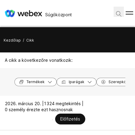
Súgóközpont
Kezdőlap
/
Cikk
A cikk a következőre vonatkozik:
Termékek
Iparágak
Szerepkörök
2026. március 20. |
1324 megtekintés |
0 személy érezte ezt hasznosnak
Előfizetés