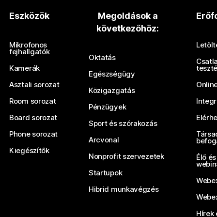
Eszközök
Megoldások a
Erőf
következőhöz:
Mikrofonos
Letöl
fejhallgatók
Oktatás
Csatl
Kamerák
teszt
Egészségügy
Asztali sorozat
Onlin
Közigazgatás
Room sorozat
Integ
Pénzügyek
Board sorozat
Elérh
Sport és szórakozás
Phone sorozat
Társa
Arcvonal
befog
Kiegészítők
Nonprofit szervezetek
Élő és
webin
Startupok
Webex
Hibrid munkavégzés
Webex
Hírek 