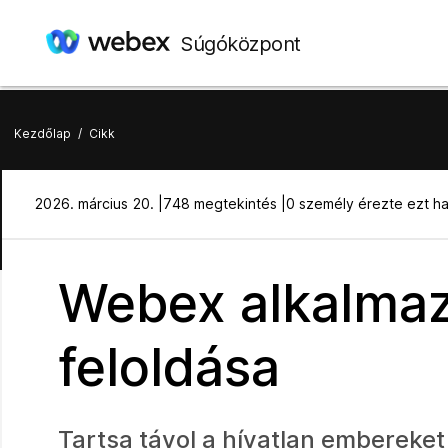
Súgóközpont
Kezdőlap
/
Cikk
2026. március 20. |
748 megtekintés |
0 személy érezte ezt h
Webex alkalmaz
feloldása
Tartsa távol a hívatlan embereket