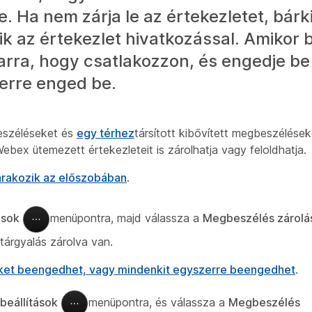
. Ha nem zárja le az értekezletet, bárk
ik az értekezlet hivatkozással. Amikor 
r arra, hogy csatlakozzon, és engedje b
erre enged be.
beszéléseket és
egy térhez
társított kibővített megbeszélése
ebex ütemezett értekezleteit is zárolhatja vagy feloldhatja.
várakozik az előszobában
.
tások
menüpontra, majd válassza a
Megbeszélés zárolá
 tárgyalás zárolva van.
et beengedhet, vagy mindenkit egyszerre beengedhet
.
beállítások
menüpontra, és válassza a
Megbeszélés