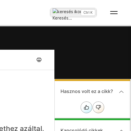
Ctrl K
Keresés
...
y
Hasznos volt ez a cikk?
ethez azáltal,
Kapcsolódó cikkek