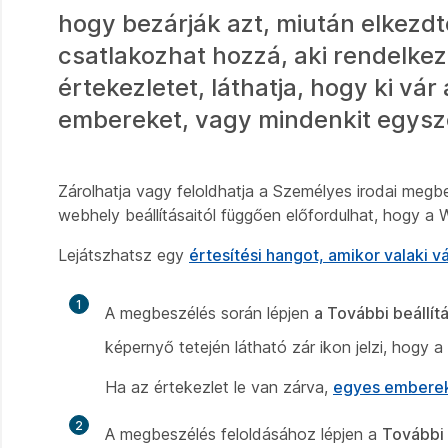
hogy bezárják azt, miután elkezdte
csatlakozhat hozzá, aki rendelkez
értekezletet, láthatja, hogy ki vá
embereket, vagy mindenkit egysz
Zárolhatja vagy feloldhatja a Személyes irodai meg
webhely beállításaitól függően előfordulhat, hogy a W
Lejátszhatsz egy
értesítési hangot, amikor valaki 
1
A megbeszélés során lépjen
a További beállí
képernyő tetején látható zár ikon jelzi, hogy a
Ha az értekezlet le van zárva,
egyes emberek
2
A megbeszélés feloldásához lépjen a
További 