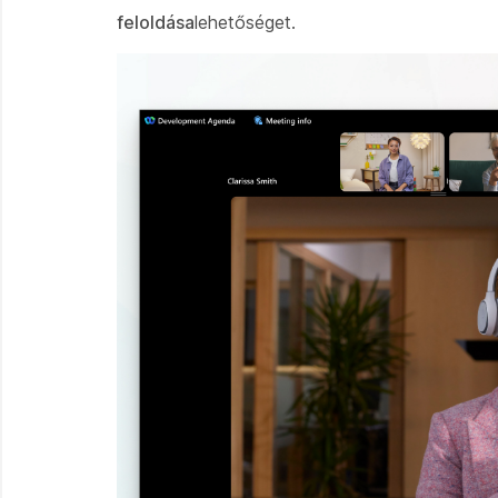
feloldása
lehetőséget.