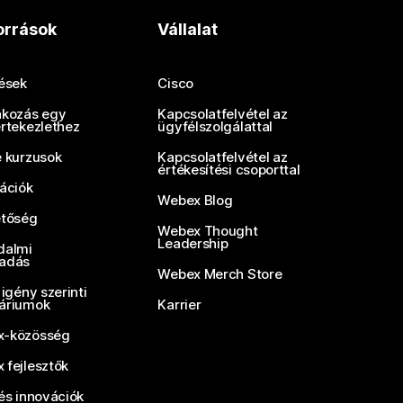
orrások
Vállalat
tések
Cisco
akozás egy
Kapcsolatfelvétel az
értekezlethez
ügyfélszolgálattal
e kurzusok
Kapcsolatfelvétel az
értékesítési csoporttal
rációk
Webex Blog
etőség
Webex Thought
Leadership
dalmi
adás
Webex Merch Store
 igény szerinti
áriumok
Karrier
-közösség
 fejlesztők
és innovációk