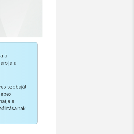
Ha a
árolja a
yes szobáját
webex
hatja a
állításainak