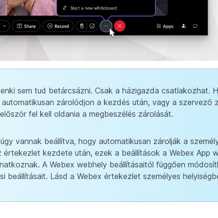
enki sem tud betárcsázni. Csak a házigazda csatlakozhat. 
 automatikusan zárolódjon a kezdés után, vagy a szervező z
lőször fel kell oldania a megbeszélés zárolását.
 úgy vannak beállítva, hogy automatikusan zárolják a személ
 értekezlet kezdete után, ezek a beállítások a Webex App 
natkoznak. A Webex webhely beállításaitól függően módosít
 beállításait. Lásd a Webex értekezlet személyes helyiségbe