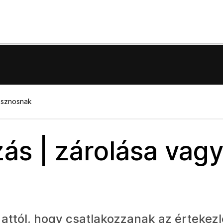
asznosnak
ás | zárolása vag
 attól, hogy csatlakozzanak az értekezl