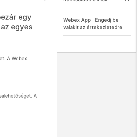
i
bezár egy
Webex App | Engedj be
e az egyes
valakit az értekezletedre
ket. A Webex
sa
lehetőséget. A