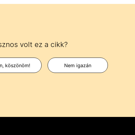
znos volt ez a cikk?
en, köszönöm!
Nem igazán