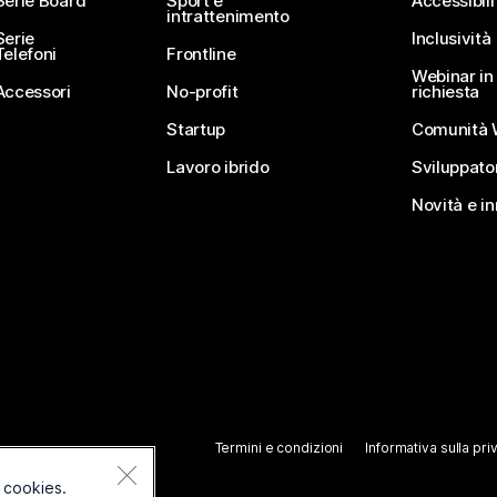
Serie Board
Sport e
Accessibili
intrattenimento
Serie
Inclusività
Telefoni
Frontline
Webinar in 
Accessori
No-profit
richiesta
Startup
Comunità 
Lavoro ibrido
Sviluppato
Novità e i
Termini e condizioni
Informativa sulla pri
 cookies.