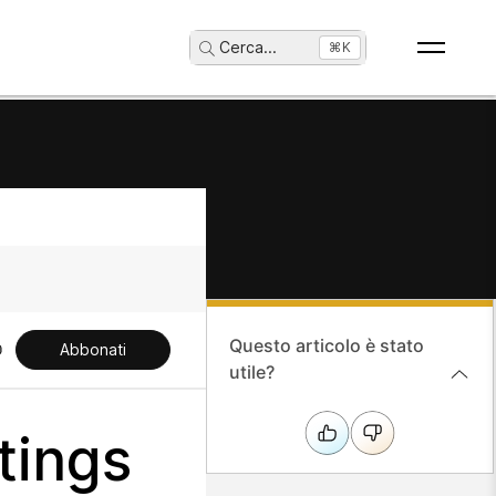
Cerca
...
⌘K
Questo articolo è stato
Abbonati
utile?
tings