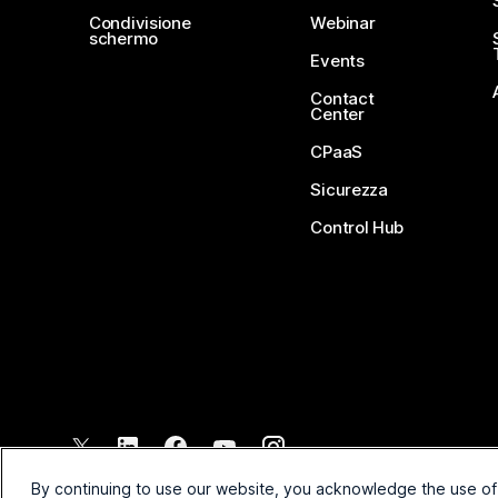
Condivisione
Webinar
schermo
Events
Contact
Center
CPaaS
Sicurezza
Control Hub
©
2026
Cisco e/o relative affiliate. Tutti i diritti riservati.
By continuing to use our website, you acknowledge the use of