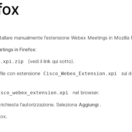
fox
tallare manualmente l'estensione Webex Meetings in Mozilla F
ings in Firefox:
(vedi il link qui sotto).
n.xpi.zip
il file con estensione
sul d
Cisco_Webex_Extension.xpi
nel browser.
isco_webex_extension.xpi
 richiesta l'autorizzazione. Seleziona
Aggiungi
.
fox.