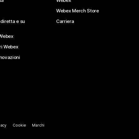
tà
Webex
Webex Merch Store
diretta e su
Carriera
Webex
ri Webex
nnovazioni
vacy
Cookie
Marchi