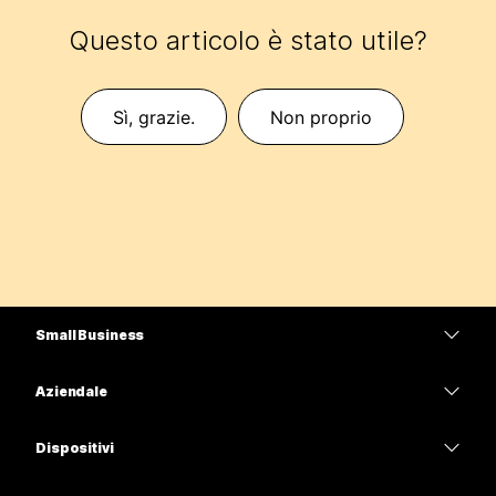
Questo articolo è stato utile?
Sì, grazie.
Non proprio
Small Business
Prezzi
Aziendale
App Webex
Webex Suite
Dispositivi
Meetings
Calling
Cuffie