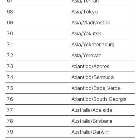
67
Asia/Tehran
68
Asia/Tokyo
69
Asia/Vladivostok
70
Asia/Yakutsk
71
Asia/Yekaterinburg
72
Asia/Yerevan
73
Atlantico/Azores
74
Atlantico/Bermuda
75
Atlantico/Cape_Verde
76
Atlantico/South_Georgia
77
Australia/Adelaide
78
Australia/Brisbane
79
Australia/Darwin