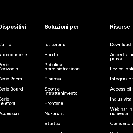
Dispositivi
Soluzioni per
Risorse
Cuffie
Istruzione
Download
Videocamere
Sanità
Accedi a u
prova
Serie
Pubblica
Scrivania
amministrazione
Lezioni onl
Serie Room
Finanza
Integrazion
Serie Board
Sport e
Accessibili
intrattenimento
Serie
Inclusività
Telefoni
Frontline
Webinar in 
Accessori
No-profit
richiesta
Startup
Comunità 