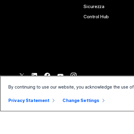
Sicurezza
Control Hub
©
2026
Cisco e/o relative affiliate. Tutti i diritti riservati.
By continuing to use our website, you acknowledge the use of
Privacy Statement
Change Settings