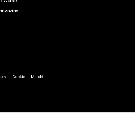
ri Webex
nnovazioni
vacy
Cookie
Marchi