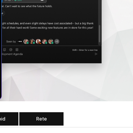
oid
Rete