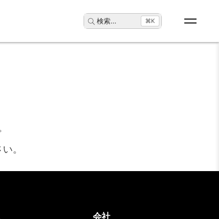
検索
...
⌘K
。
さい。
ス
会社