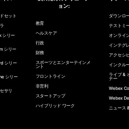
ョン:
質問を投稿してください
ドセット
ダウンロ
教育
ラ
テストミ
ヘルスケア
sk シリー
オンライ
行政
インテグ
om シリー
財務
アクセシ
スポーツとエンターテインメ
rd シリー
インクル
ント
ライブ &
フロントライン
one シリー
ナー
非営利
Webex C
セサリ
スタートアップ
Webex De
ハイブリッド ワーク
ニュース 