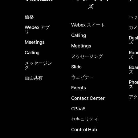
ズ
価格
ヘッ
Webex スイート
Webex アプ
カメ
リ
Calling
De
Meetings
ズ
Meetings
Calling
Ro
メッセージング
ズ
メッセージン
Slido
グ
Boa
ズ
ウェビナー
画面共有
Ph
ズ
Events
アク
Contact Center
CPaaS
セキュリティ
Control Hub