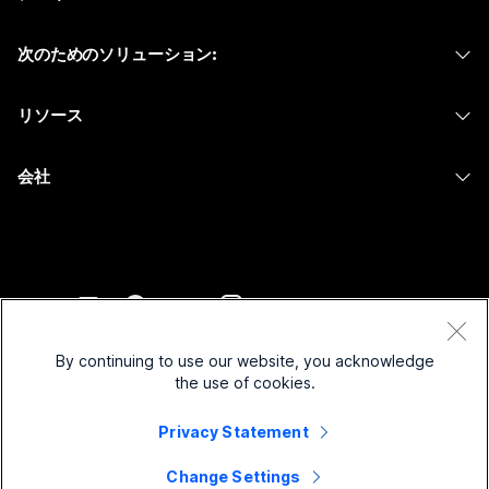
Calling
ヘッドセット
Calling
次のためのソリューション:
Meetings
カメラ
メッセージング
教育
メッセージング
リソース
Desk シリーズ
画面共有
ヘルスケア
Slido
ダウンロード
Room シリーズ
会社
行政
ウェビナー
テストミーティングに参加
Board シリーズ
Cisco
財務
Events
オンラインクラス
Phone シリーズ
サポートへお問い合わせ
スポーツとエンターテインメント
Contact Center
インテグレーション
アクセサリ
セールスに問い合わせ
フロントライン
CPaaS
アクセシビリティ
利用規約
Webex Blog
非営利
セキュリティ
By continuing to use our website, you acknowledge
インクルージョン
プライバシーステートメント
the use of cookies.
Webex ソート リーダーシップ
スタートアップ
Control Hub
クッキー
ライブ & オンデマンド ウェビナー
Privacy Statement
Webex Merch Store
商標
ハイブリッド ワーク
Webex Community
©
2026
Cisco and/or its affiliates. All rights reserved.
キャリア
Change Settings