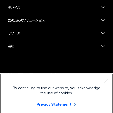
Webex アプリ
Webex スイート
デバイス
何をお探しですか?
Meetings
Calling
ヘッドセット
Calling
次のためのソリューション:
質問を投稿してください
Meetings
カメラ
教育
メッセージング
メッセージング
リソース
Desk シリーズ
ヘルスケア
画面共有
ダウンロード
Slido
Room シリーズ
会社
行政
テストミーティングに参加
ウェビナー
Cisco
Board シリーズ
財務
オンラインクラス
Events
サポートへお問い合わせ
Phone シリーズ
スポーツとエンターテインメント
インテグレーション
Contact Center
セールスに問い合わせ
アクセサリ
フロントライン
アクセシビリティ
CPaaS
利用規約
Webex Blog
By continuing to use our website, you acknowledge
非営利
プライバシーステートメント
インクルージョン
セキュリティ
the use of cookies.
Webex ソート リーダーシップ
クッキー
スタートアップ
ライブ & オンデマンド ウェビナー
Control Hub
Privacy Statement
Webex Merch Store
商標
ハイブリッド ワーク
Webex Community
©
2026
Cisco and/or its affiliates. All rights reserved.