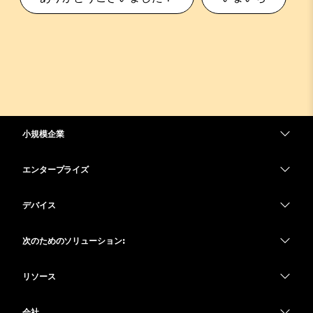
小規模企業
価格
エンタープライズ
Webex アプリ
Webex スイート
デバイス
Meetings
Calling
ヘッドセット
Calling
次のためのソリューション:
Meetings
カメラ
教育
メッセージング
メッセージング
リソース
Desk シリーズ
ヘルスケア
画面共有
ダウンロード
Slido
Room シリーズ
会社