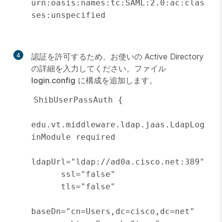
urn:oasis:names:tc:SAML:2.0:ac:clas
ses:unspecified

4
認証を許可するため、お使いの Active Directory
の詳細を入力してください。ファイル
login.config
に構成を追加します。
ShibUserPassAuth {

edu.vt.middleware.ldap.jaas.LdapLog
inModule required

ldapUrl="ldap://ad0a.cisco.net:389"

      ssl="false"

      tls="false"

baseDn="cn=Users,dc=cisco,dc=net"
