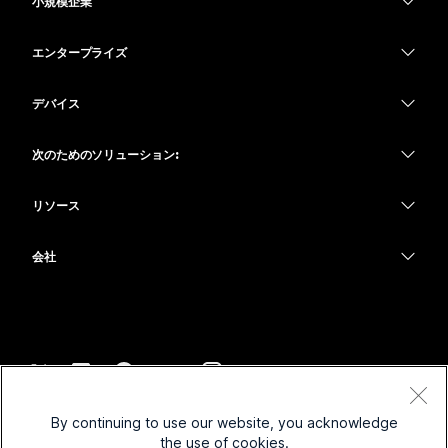
小規模企業
価格
エンタープライズ
Webex アプリ
Webex スイート
デバイス
Meetings
Calling
ヘッドセット
Calling
次のためのソリューション:
Meetings
カメラ
教育
メッセージング
メッセージング
リソース
Desk シリーズ
ヘルスケア
画面共有
ダウンロード
Slido
Room シリーズ
会社
行政
テストミーティングに参加
ウェビナー
Cisco
Board シリーズ
財務
オンラインクラス
Events
サポートへお問い合わせ
Phone シリーズ
スポーツとエンターテインメント
インテグレーション
Contact Center
セールスに問い合わせ
アクセサリ
フロントライン
アクセシビリティ
CPaaS
利用規約
Webex Blog
By continuing to use our website, you acknowledge
非営利
プライバシーステートメント
インクルージョン
セキュリティ
the use of cookies.
Webex ソート リーダーシップ