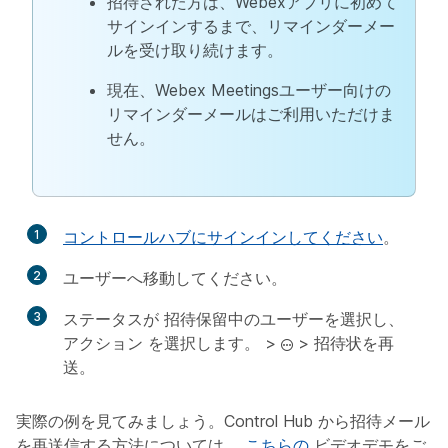
招待された方は、Webexアプリに初めて
サインインするまで、リマインダーメー
ルを受け取り続けます。
現在、Webex Meetingsユーザー向けの
リマインダーメールはご利用いただけま
せん。
1
コントロールハブにサインインしてください
。
2
ユーザー
へ移動してください。
3
ステータスが
招待保留中
のユーザーを選択し、
アクション
を選択します。 >
>
招待状を再
送
。
実際の例を見てみましょう。Control Hub から招待メール
を再送信する方法については、
こちらの
ビデオデモをご