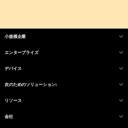
小規模企業
価格
エンタープライズ
Webex アプリ
Webex スイート
デバイス
Meetings
Calling
ヘッドセット
Calling
次のためのソリューション:
Meetings
カメラ
メッセージング
教育
メッセージング
リソース
Desk シリーズ
画面共有
ヘルスケア
Slido
ダウンロード
Room シリーズ
会社
行政
ウェビナー
テストミーティングに参加
Board シリーズ
Cisco