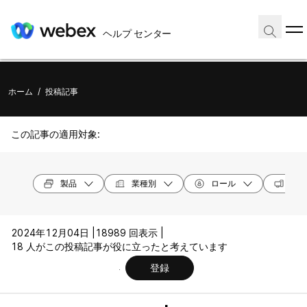
ヘルプ センター
ホーム
/
投稿記事
この記事の適用対象:
製品
業種別
ロール
オペ
2024年12月04日 |
18989 回表示 |
18 人がこの投稿記事が役に立ったと考えています
登録