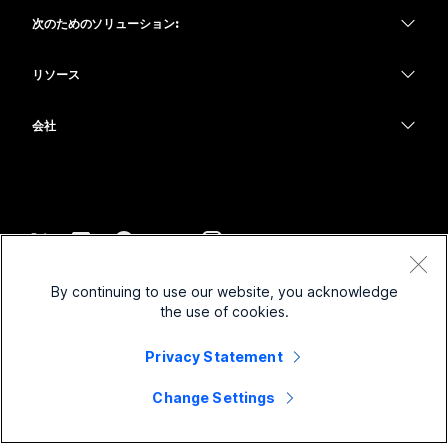
ヘッドセット
Calling
次のためのソリューション:
Meetings
カメラ
教育
メッセージング
メッセージング
リソース
Desk シリーズ
ヘルスケア
画面共有
ダウンロード
Slido
Room シリーズ
会社
行政
テストミーティングに参加
ウェビナー
Cisco
Board シリーズ
財務
オンラインクラス
Events
サポートへお問い合わせ
Phone シリーズ
スポーツとエンターテインメント
インテグレーション
Contact Center
セールスに問い合わせ
アクセサリ
フロントライン
アクセシビリティ
CPaaS
利用規約
Webex Blog
By continuing to use our website, you acknowledge
非営利
プライバシーステートメント
インクルージョン
セキュリティ
the use of cookies.
Webex ソート リーダーシップ
クッキー
スタートアップ
ライブ & オンデマンド ウェビナー
Control Hub
Privacy Statement
Webex Merch Store
商標
ハイブリッド ワーク
Webex Community
©
2026
Cisco and/or its affiliates. All rights reserved.
キャリア
Change Settings
Webex Developers