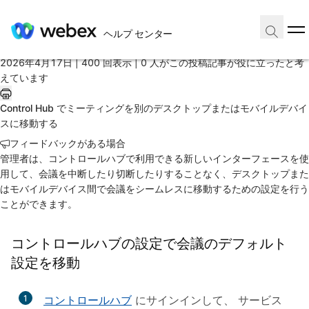
ホーム
/
ヘルプ センター
投稿記事
2026年4月17日 |
400 回表示 |
0 人がこの投稿記事が役に立ったと考
えています
Control Hub でミーティングを別のデスクトップまたはモバイルデバイ
スに移動する
フィードバックがある場合
管理者は、コントロールハブで利用できる新しいインターフェースを使
用して、会議を中断したり切断したりすることなく、デスクトップまた
はモバイルデバイス間で会議をシームレスに移動するための設定を行う
ことができます。
コントロールハブの設定で会議のデフォルト
設定を移動
1
コントロールハブ
にサインインして、
サービス