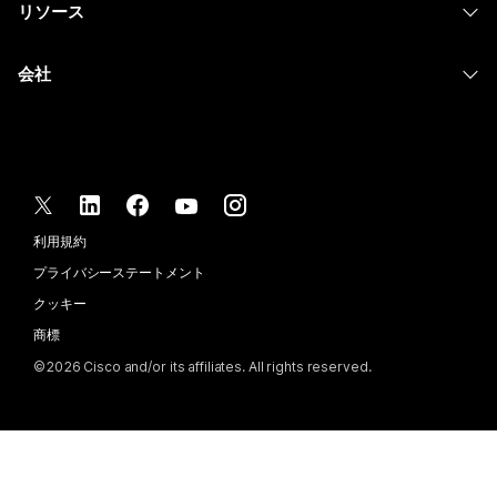
リソース
Desk シリーズ
画面共有
ヘルスケア
Slido
ダウンロード
Room シリーズ
会社
行政
ウェビナー
テストミーティングに参加
Board シリーズ
Cisco
財務
Events
オンラインクラス
Phone シリーズ
サポートへお問い合わせ
スポーツとエンターテインメント
Contact Center
インテグレーション
アクセサリ
セールスに問い合わせ
フロントライン
CPaaS
アクセシビリティ
利用規約
Webex Blog
非営利
セキュリティ
インクルージョン
プライバシーステートメント
Webex ソート リーダーシップ
スタートアップ
Control Hub
クッキー
ライブ & オンデマンド ウェビナー
Webex Merch Store
商標
ハイブリッド ワーク
Webex Community
©
2026
Cisco and/or its affiliates. All rights reserved.
キャリア
Webex Developers
ニュース & イノベーション