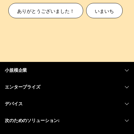
ありがとうございました！
いまいち
小規模企業
価格
エンタープライズ
Webex アプリ
Webex スイート
デバイス
Meetings
Calling
ヘッドセット
Calling
次のためのソリューション:
Meetings
カメラ
メッセージング
教育
メッセージング