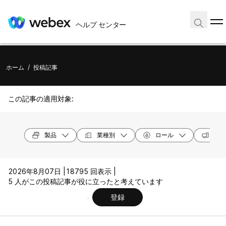
ヘルプ センター
ホーム
/
投稿記事
この記事の適用対象:
製品
業種別
ロール
オペ
2026年8月07日 |
18795 回表示 |
5 人がこの投稿記事が役に立ったと考えています
登録