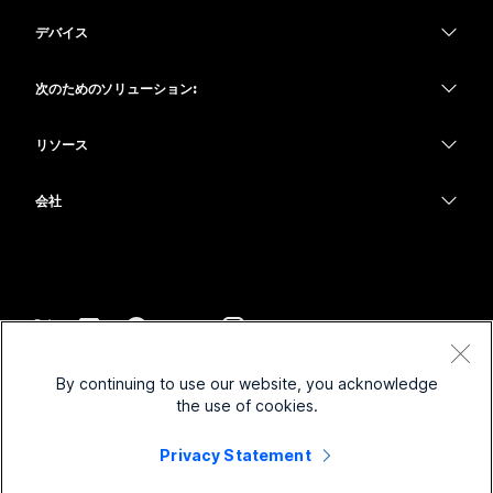
Webex アプリ
Webex スイート
デバイス
何をお探しですか?
Meetings
Calling
ヘッドセット
Calling
次のためのソリューション:
質問を投稿してください
Meetings
カメラ
教育
メッセージング
メッセージング
リソース
Desk シリーズ
ヘルスケア
画面共有
ダウンロード
Slido
Room シリーズ
会社
行政
テストミーティングに参加
ウェビナー
Cisco
Board シリーズ
財務
オンラインクラス
Events
サポートへお問い合わせ
Phone シリーズ
スポーツとエンターテインメント
インテグレーション
Contact Center
セールスに問い合わせ
アクセサリ
フロントライン
アクセシビリティ
CPaaS
利用規約
Webex Blog
By continuing to use our website, you acknowledge
非営利
プライバシーステートメント
インクルージョン
セキュリティ
the use of cookies.
Webex ソート リーダーシップ
クッキー
スタートアップ
ライブ & オンデマンド ウェビナー
Control Hub
Privacy Statement
Webex Merch Store
商標
ハイブリッド ワーク
Webex Community
©
2026
Cisco and/or its affiliates. All rights reserved.