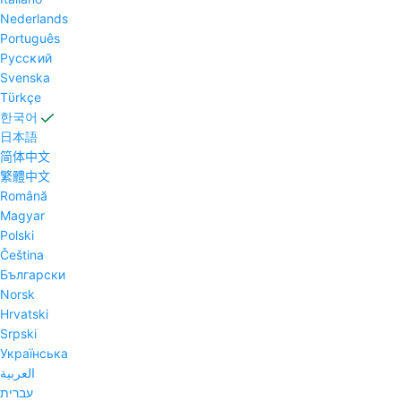
Nederlands
Português
Pyccĸий
Svenska
Tϋrkçe
한국어
日本語
简体中文
繁體中文
Română
Magyar
Polski
Čeština
Български
Norsk
Hrvatski
Srpski
Українська
العربية
עברית