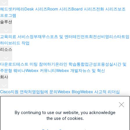
헤드셋
카메라
Desk 시리즈
Room 시리즈
Board 시리즈
전화 시리즈
보조
프로그램
솔루션
교육
의료 서비스
정부
재무
스포츠 및 엔터테인먼트
최전선
비영리
스타트업
하이브리드 작업
리소스
다운로드
테스트 미팅 참여하기
온라인 학습
통합
접근성
포용성
실시간 및
주문형 웨비나
Webex 커뮤니티
Webex 개발자
뉴스 및 혁신
회사
Cisco
지원 연락처
영업팀에 문의
Webex Blog
Webex 사고적 리더십
Webex Merch 스토어
경력
By continuing to use our website, you acknowledge
the use of cookies.