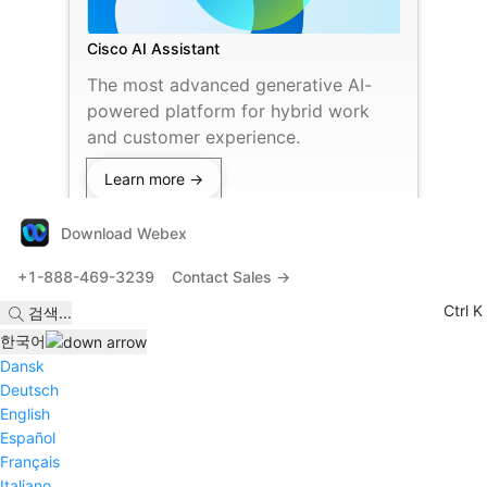
Cisco AI Assistant
The most advanced generative AI-
powered platform for hybrid work
and customer experience.
Learn more →
Download Webex
+1-888-469-3239
Contact Sales →
Ctrl K
검색
...
한국어
Dansk
Deutsch
English
Español
Français
Italiano