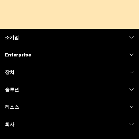
소기업
가격
Enterprise
Webex 앱
Webex Suite
장치
Meetings
Calling
헤드셋
Calling
솔루션
Meetings
카메라
메시징
교육
메시징
리소스
Desk 시리즈
화면 공유
의료 서비스
Slido
다운로드
Room 시리즈
회사
정부
Webinars
테스트 미팅 참여하기
Board 시리즈
Cisco
재무