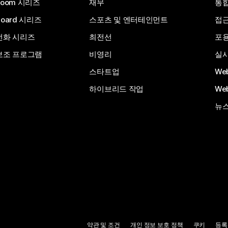
Room 시리즈
재무
통
Board 시리즈
스포츠 및 엔터테인먼트
접
전화 시리즈
최전선
포
보조 프로그램
비영리
실시
스타트업
We
하이브리드 작업
We
뉴스
약관 및 조건
개인 정보 보호 정책
쿠키
등록