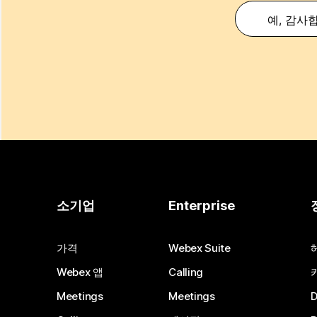
예, 감사
소기업
Enterprise
가격
Webex Suite
Webex 앱
Calling
Meetings
Meetings