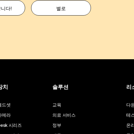
합니다!
별로
장치
솔루션
리
헤드셋
교육
다
카메라
의료 서비스
테스
Desk 시리즈
정부
온라